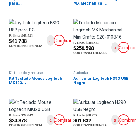
para…
MX Mechanical…
P. Lista
$46.431
Comprar
$41.788
P. Lista
$288.442
CON TRANSFERENCIA
Comprar
$259.598
CON TRANSFERENCIA
Kit teclado y mouse
Auriculares
Kit Teclado Mouse Logitech
Auricular Logitech H390 USB
MK120…
Negro
P. Lista
$27.642
P. Lista
$68.702
Comprar
Comprar
$24.878
$61.832
CON TRANSFERENCIA
CON TRANSFERENCIA