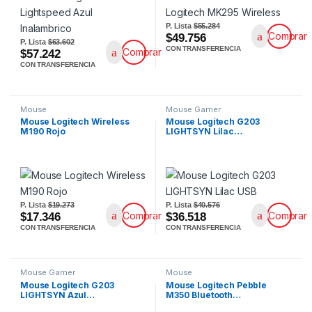
P. Lista
$55.284
Comprar
$49.756
P. Lista
$63.602
CON TRANSFERENCIA
Comprar
$57.242
CON TRANSFERENCIA
Mouse
Mouse Gamer
Mouse Logitech Wireless
Mouse Logitech G203
M190 Rojo
LIGHTSYN Lilac…
P. Lista
$19.273
P. Lista
$40.576
Comprar
Comprar
$17.346
$36.518
CON TRANSFERENCIA
CON TRANSFERENCIA
Mouse Gamer
Mouse
Mouse Logitech G203
Mouse Logitech Pebble
LIGHTSYN Azul…
M350 Bluetooth…