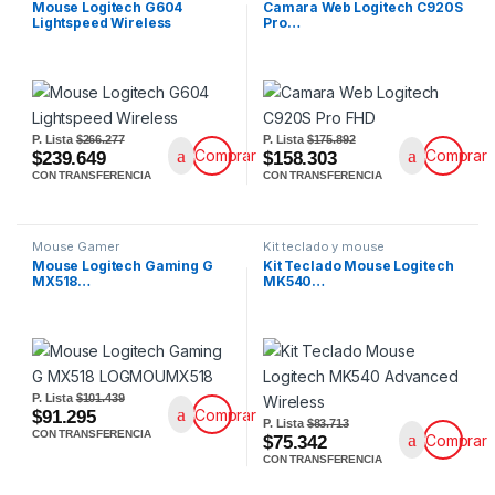
Mouse Logitech G604
Camara Web Logitech C920S
Lightspeed Wireless
Pro…
P. Lista
$266.277
P. Lista
$175.892
Comprar
Comprar
$239.649
$158.303
CON TRANSFERENCIA
CON TRANSFERENCIA
Mouse Gamer
Kit teclado y mouse
Mouse Logitech Gaming G
Kit Teclado Mouse Logitech
MX518…
MK540…
P. Lista
$101.439
Comprar
$91.295
P. Lista
$83.713
CON TRANSFERENCIA
Comprar
$75.342
CON TRANSFERENCIA