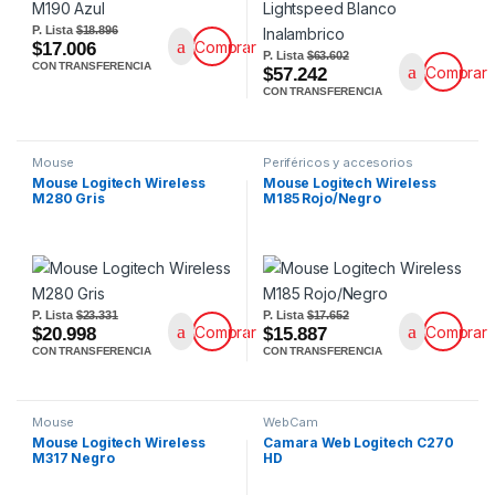
P. Lista
$18.896
Comprar
$17.006
P. Lista
$63.602
CON TRANSFERENCIA
Comprar
$57.242
CON TRANSFERENCIA
Mouse
Periféricos y accesorios
Mouse Logitech Wireless
Mouse Logitech Wireless
M280 Gris
M185 Rojo/Negro
P. Lista
$23.331
P. Lista
$17.652
Comprar
Comprar
$20.998
$15.887
CON TRANSFERENCIA
CON TRANSFERENCIA
Mouse
WebCam
Mouse Logitech Wireless
Camara Web Logitech C270
M317 Negro
HD