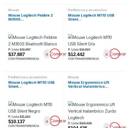
Mouse
Periféricos y accesorios
Mouse Logitech Pebble 2
Mouse Logitech M110 USB
M350S…
Silent…
P. Lista
$42.097
P. Lista
$13.824
Comprar
Comprar
$37.887
$12.442
CON TRANSFERENCIA
CON TRANSFERENCIA
Periféricos y accesorios
Mouse
Mouse Logitech M110 USB
Mouse Ergonomico Lift
Silent…
Vertical Inalambrico…
P. Lista
$11.263
Comprar
$10.137
P. Lista
$116.029
CON TRANSFERENCIA
Comprar