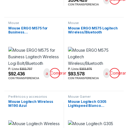
$104.426
CON TRANSFERENCIA
Mouse
Mouse
Mouse ERGO M575 for
Mouse ERGO M575 Logitech
Business…
Wireless/Bluetooth
P. Lista
$102.707
P. Lista
$103.975
Comprar
Comprar
$92.436
$93.578
CON TRANSFERENCIA
CON TRANSFERENCIA
Periféricos y accesorios
Mouse Gamer
Mouse Logitech Wireless
Mouse Logitech G305
M190 Azul
Lightspeed Blanco…