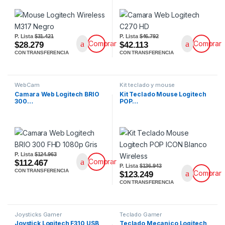
P. Lista
$31.421
P. Lista
$46.792
Comprar
Comprar
$28.279
$42.113
CON TRANSFERENCIA
CON TRANSFERENCIA
WebCam
Kit teclado y mouse
Camara Web Logitech BRIO
Kit Teclado Mouse Logitech
300…
POP…
P. Lista
$124.963
Comprar
$112.467
P. Lista
$136.943
CON TRANSFERENCIA
Comprar
$123.249
CON TRANSFERENCIA
Joysticks Gamer
Teclado Gamer
Joystick Logitech F310 USB
Teclado Mecanico Logitech