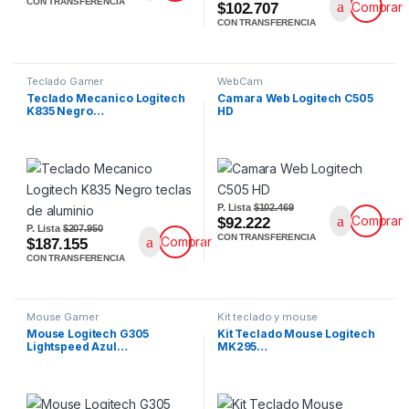
CON TRANSFERENCIA
Comprar
$102.707
CON TRANSFERENCIA
Teclado Gamer
WebCam
Teclado Mecanico Logitech
Camara Web Logitech C505
K835 Negro…
HD
P. Lista
$102.469
Comprar
$92.222
P. Lista
$207.950
CON TRANSFERENCIA
Comprar
$187.155
CON TRANSFERENCIA
Mouse Gamer
Kit teclado y mouse
Mouse Logitech G305
Kit Teclado Mouse Logitech
Lightspeed Azul…
MK295…