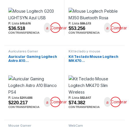
P. Lista
$40.576
P. Lista
$59.173
Comprar
Comprar
$36.518
$53.256
CON TRANSFERENCIA
CON TRANSFERENCIA
Auriculares Gamer
Kit teclado y mouse
Auricular Gaming Logitech
Kit Teclado Mouse Logitech
Astro A10…
MK470…
P. Lista
$244.686
P. Lista
$82.647
Comprar
Comprar
$220.217
$74.382
CON TRANSFERENCIA
CON TRANSFERENCIA
Mouse Gamer
WebCam