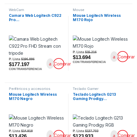
WebCam
Mouse
Camara Web Logitech C922
Mouse Logitech Wireless
Pro…
M170 Rojo
P. Lista
$15.216
Comprar
$13.694
P. Lista
$196.886
CON TRANSFERENCIA
Comprar
$177.197
CON TRANSFERENCIA
Periféricos y accesorios
Teclado Gamer
Mouse Logitech Wireless
Teclado Logitech G213
M170 Negro
Gaming Prodigy…
P. Lista
$14.918
P. Lista
$137.703
Comprar
Comprar
$13.426
$123.933