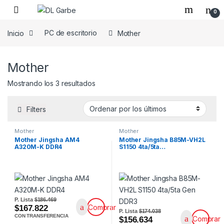
0
Inicio
PC de escritorio
Mother
Mother
Mostrando los 3 resultados
Filters
Mother
Mother
Mother Jingsha AM4
Mother Jingsha B85M-VH2L
A320M-K DDR4
S1150 4ta/5ta…
P. Lista
$186.469
Comprar
$167.822
P. Lista
$174.038
CON TRANSFERENCIA
Comprar
$156.634