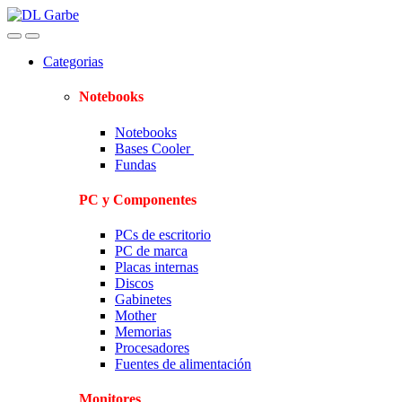
Skip
Skip
to
to
navigation
content
Categorias
Notebooks
Notebooks
Bases Cooler
Fundas
PC y Componentes
PCs de escritorio
PC de marca
Placas internas
Discos
Gabinetes
Mother
Memorias
Procesadores
Fuentes de alimentación
Monitores