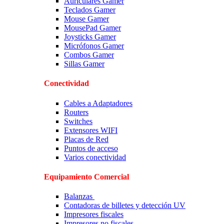
Auriculares Gamer
Teclados Gamer
Mouse Gamer
MousePad Gamer
Joysticks Gamer
Micrófonos Gamer
Combos Gamer
Sillas Gamer
Conectividad
Cables a Adaptadores
Routers
Switches
Extensores WIFI
Placas de Red
Puntos de acceso
Varios conectividad
Equipamiento Comercial
Balanzas
Contadoras de billetes y detección UV
Impresores fiscales
Impresores no fiscales