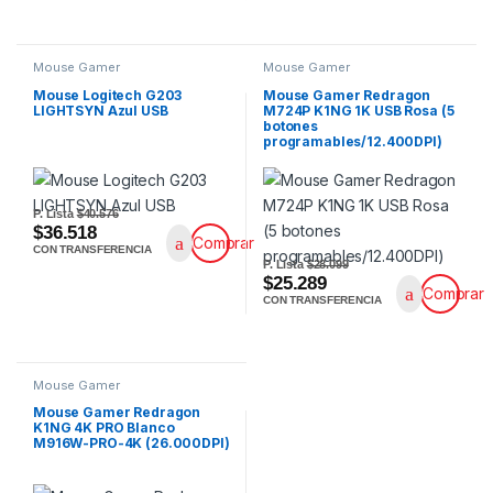
Mouse Gamer
Mouse Gamer
Mouse Logitech G203
Mouse Gamer Redragon
LIGHTSYN Azul USB
M724P K1NG 1K USB Rosa (5
botones
programables/12.400DPI)
P. Lista
$40.576
$36.518
Comprar
CON TRANSFERENCIA
P. Lista
$28.099
$25.289
Comprar
CON TRANSFERENCIA
Mouse Gamer
Mouse Gamer Redragon
K1NG 4K PRO Blanco
M916W-PRO-4K (26.000DPI)