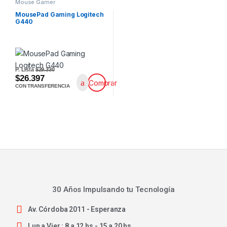
Mouse Gamer
MousePad Gaming Logitech
G440
P. Lista
$29.330
$26.397
Comprar
CON TRANSFERENCIA
30 Años Impulsando tu Tecnología
Av. Córdoba 2011 - Esperanza
Lun a Vier : 8 a 12 hs - 15 a 20 hs