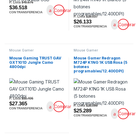
P. Lista
$40.576
$36.518
Comprar
CON TRANSFERENCIA
P. Lista
$29.037
$26.133
Comprar
CON TRANSFERENCIA
Mouse Gamer
Mouse Gamer
Mouse Gaming TRUST GAV
Mouse Gamer Redragon
GXT101D Jungle Camo
M724P K1NG 1K USB Rosa (5
4800dpi
botones
programables/12.400DPI)
P. Lista
$30.406
$27.365
P. Lista
$28.099
Comprar
CON TRANSFERENCIA
$25.289
Comprar
CON TRANSFERENCIA