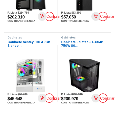
P. Lista
$224.789
P. Lista
$63.399
Comprar
Comprar
$202.310
$57.059
CON TRANSFERENCIA
CON TRANSFERENCIA
Gabinetes
Gabinetes
Gabinete Sentey H10 ARGB
Gabinete Jalatec JT-X94B
Blanco…
750W 80…
P. Lista
$50.720
P. Lista
$233.310
Comprar
Comprar
$45.648
$209.979
CON TRANSFERENCIA
CON TRANSFERENCIA