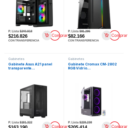
P. Lista
$240.918
P. Lista
$91.295
Comprar
Comprar
$216.826
$82.166
CON TRANSFERENCIA
CON TRANSFERENCIA
Gabinetes
Gabinetes
Gabinete Asus A21 panel
Gabinete Cromax CM-2802
transparente…
RGB Vidrio…
P. Lista
$181.322
P. Lista
$228.238
Comprar
Comprar
$163.190
$205.414