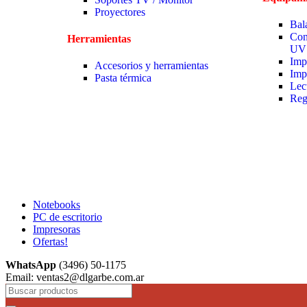
Proyectores
Bal
Con
Herramientas
UV
Imp
Accesorios y herramientas
Imp
Pasta térmica
Lec
Reg
Notebooks
PC de escritorio
Impresoras
Ofertas!
WhatsApp
(3496) 50-1175
Email: ventas2@dlgarbe.com.ar