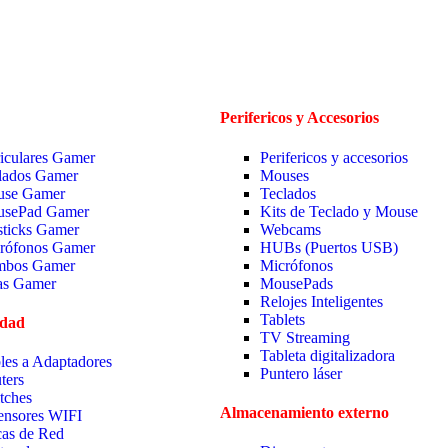
Perifericos y Accesorios
iculares Gamer
Perifericos y accesorios
lados Gamer
Mouses
se Gamer
Teclados
sePad Gamer
Kits de Teclado y Mouse
sticks Gamer
Webcams
rófonos Gamer
HUBs (Puertos USB)
bos Gamer
Micrófonos
las Gamer
MousePads
Relojes Inteligentes
Tablets
idad
TV Streaming
Tableta digitalizadora
les a Adaptadores
Puntero láser
ters
tches
Almacenamiento externo
ensores WIFI
cas de Red