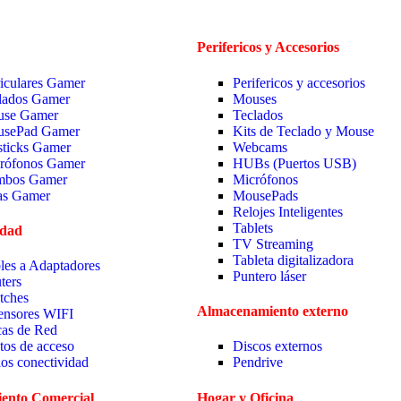
Perifericos y Accesorios
iculares Gamer
Perifericos y accesorios
lados Gamer
Mouses
se Gamer
Teclados
sePad Gamer
Kits de Teclado y Mouse
sticks Gamer
Webcams
rófonos Gamer
HUBs (Puertos USB)
bos Gamer
Micrófonos
las Gamer
MousePads
Relojes Inteligentes
Tablets
idad
TV Streaming
Tableta digitalizadora
les a Adaptadores
Puntero láser
ters
tches
Almacenamiento externo
ensores WIFI
cas de Red
tos de acceso
Discos externos
ios conectividad
Pendrive
ento Comercial
Hogar y Oficina