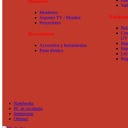
Pun
Monitores
Var
Monitores
Equipami
Soportes TV / Monitor
Proyectores
Bal
Con
Herramientas
UV
Imp
Accesorios y herramientas
Imp
Pasta térmica
Lec
Reg
Notebooks
PC de escritorio
Impresoras
Ofertas!