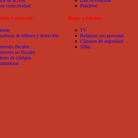
tos de acceso
Discos externos
ios conectividad
Pendrive
ento Comercial
Hogar y Oficina
anzas
TV
tadoras de billetes y detección
Balanzas uso personal
Cámaras de seguridad
resores fiscales
Sillas
resores no fiscales
tores de códigos
istradoras