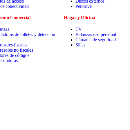
tos de acceso
Discos externos
ios conectividad
Pendrive
ento Comercial
Hogar y Oficina
anzas
TV
tadoras de billetes y detección
Balanzas uso personal
Cámaras de seguridad
resores fiscales
Sillas
resores no fiscales
tores de códigos
istradoras