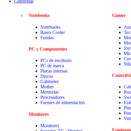
Categorias
Notebooks
Gamer
Notebooks
Aur
Bases Cooler
Tec
Fundas
Mou
Mou
Joy
PC y Componentes
Mic
Com
PCs de escritorio
Sil
PC de marca
Placas internas
Conectiv
Discos
Gabinetes
Mother
Cab
Memorias
Rou
Procesadores
Swi
Fuentes de alimentación
Ext
Pla
Pun
Monitores
Var
Monitores
Equipami
Soportes TV / Monitor