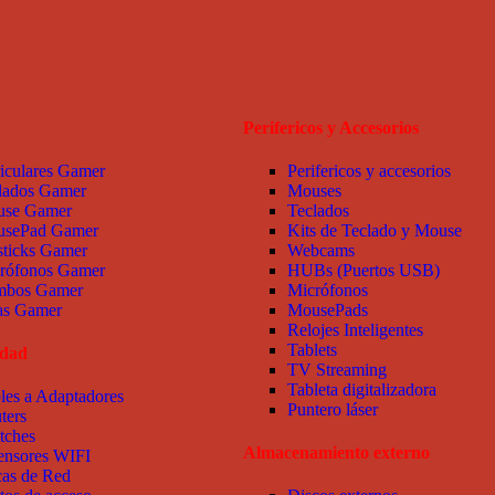
Perifericos y Accesorios
iculares Gamer
Perifericos y accesorios
lados Gamer
Mouses
se Gamer
Teclados
sePad Gamer
Kits de Teclado y Mouse
sticks Gamer
Webcams
rófonos Gamer
HUBs (Puertos USB)
bos Gamer
Micrófonos
las Gamer
MousePads
Relojes Inteligentes
Tablets
idad
TV Streaming
Tableta digitalizadora
les a Adaptadores
Puntero láser
ters
tches
Almacenamiento externo
ensores WIFI
cas de Red