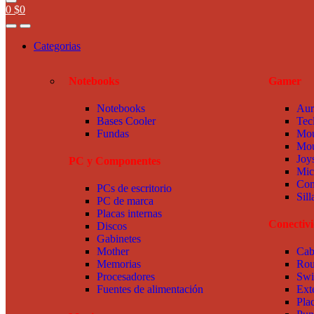
0
$
0
Categorias
Notebooks
Gamer
Notebooks
Aur
Bases Cooler
Tec
Fundas
Mou
Mou
Joy
PC y Componentes
Mic
Com
PCs de escritorio
Sil
PC de marca
Placas internas
Conectiv
Discos
Gabinetes
Mother
Cab
Memorias
Rou
Procesadores
Swi
Fuentes de alimentación
Ext
Pla