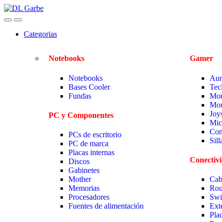
Categorias
Notebooks
Gamer
Notebooks
Aur
Bases Cooler
Tec
Fundas
Mou
Mou
Joy
PC y Componentes
Mic
Com
PCs de escritorio
Sil
PC de marca
Placas internas
Conectiv
Discos
Gabinetes
Mother
Cab
Memorias
Rou
Procesadores
Swi
Fuentes de alimentación
Ext
Pla