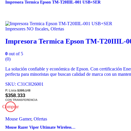
Impresora Termica Epson TM-T20IIIL-001 USB+SER
Impresores NO fiscales
,
Ofertas
Impresora Termica Epson TM-T20IIIL-
0
out of 5
(0)
La solución confiable y económica de Epson. Con certificación Ene
perfecta para minoristas que buscan calidad de marca con un manten
SKU: C31CH26001
P. Lista
$398.148
$358.333
CON TRANSFERENCIA
Comprar
Mouse Gamer
,
Ofertas
Mouse Razer Viper Ultimate Wireless…