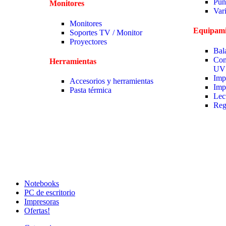
Pun
Monitores
Var
Monitores
Equipami
Soportes TV / Monitor
Proyectores
Bal
Con
Herramientas
UV
Imp
Accesorios y herramientas
Imp
Pasta térmica
Lec
Reg
Notebooks
PC de escritorio
Impresoras
Ofertas!