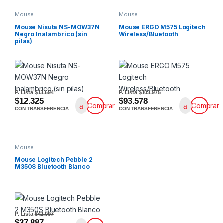
Mouse
Mouse
Mouse Nisuta NS-MOW37N
Mouse ERGO M575 Logitech
Negro Inalambrico (sin
Wireless/Bluetooth
pilas)
P. Lista
$13.694
P. Lista
$103.975
$12.325
$93.578
Comprar
Comprar
CON TRANSFERENCIA
CON TRANSFERENCIA
Mouse
Mouse Logitech Pebble 2
M350S Bluetooth Blanco
P. Lista
$42.097
$37.887