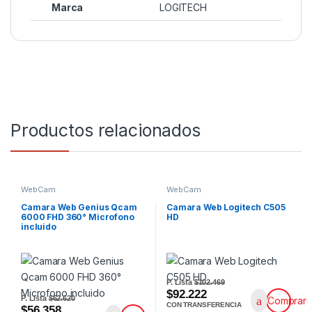
Marca
LOGITECH
Productos relacionados
WebCam
WebCam
Camara Web Genius Qcam
Camara Web Logitech C505
6000 FHD 360° Microfono
HD
incluido
P. Lista
$102.469
$92.222
P. Lista
$62.620
Comprar
CON TRANSFERENCIA
$56.358