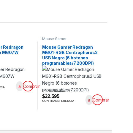
Mouse Gamer
r Redragon
Mouse Gamer Redragon
nco M607W
M601-RGB Centrophorus2
USB Negro (6 botones
programables/7.200DPI)
Comprar
CIA
P. Lista
$25.106
$22.595
Comprar
CON TRANSFERENCIA