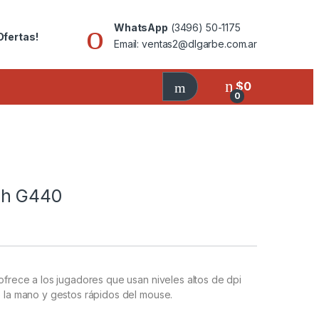
WhatsApp
(3496) 50-1175
Ofertas!
Email: ventas2@dlgarbe.com.ar
$
0
0
ch G440
 ofrece a los jugadores que usan niveles altos de dpi
e la mano y gestos rápidos del mouse.