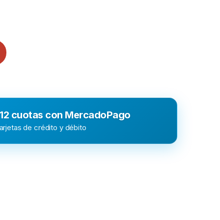
 12 cuotas con MercadoPago
rjetas de crédito y débito