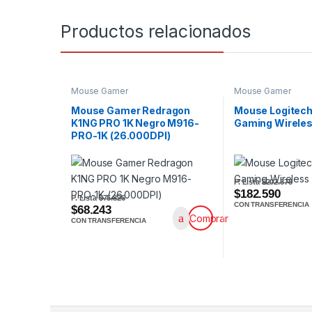
Productos relacionados
Mouse Gamer
Mouse Gamer
Mouse Gamer Redragon
Mouse Logitec
K1NG PRO 1K Negro M916-
Gaming Wirele
PRO-1K (26.000DPI)
P. Lista
$202.878
$182.590
P. Lista
$75.826
CON TRANSFERENCIA
$68.243
Comprar
CON TRANSFERENCIA