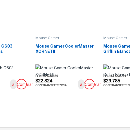
Mouse Gamer
Mouse Gamer
h G603
Mouse Gamer CoolerMaster
Mouse Game
ss
XORNETII
Griffin Bla
P. Lista
$25.360
P. Lista
$33.094
$22.824
$29.785
Comprar
Comprar
CON TRANSFERENCIA
CON TRANSFEREN