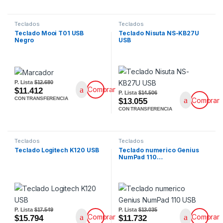
Teclados
Teclados
Teclado Mooi T01 USB
Teclado Nisuta NS-KB27U
Negro
USB
P. Lista
$12.680
Comprar
$11.412
P. Lista
$14.506
CON TRANSFERENCIA
Comprar
$13.055
CON TRANSFERENCIA
Teclados
Teclados
Teclado Logitech K120 USB
Teclado numerico Genius
NumPad 110…
P. Lista
$17.549
P. Lista
$13.035
Comprar
Comprar
$15.794
$11.732