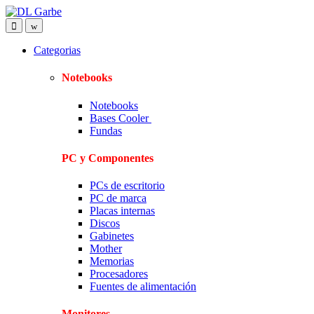
Skip
Skip
to
to
navigation
content
Categorias
Notebooks
Notebooks
Bases Cooler
Fundas
PC y Componentes
PCs de escritorio
PC de marca
Placas internas
Discos
Gabinetes
Mother
Memorias
Procesadores
Fuentes de alimentación
Monitores