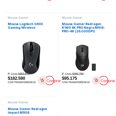
Mouse Gamer
Mouse Gamer
Mouse Logitech G603
Mouse Gamer Redragon
Gaming Wireless
K1NG 4K PRO Negro M916-
PRO-4K (26.000DPI)
P. Lista
$202.878
P. Lista
$105.750
$182.590
$95.175
Comprar
Comprar
CON TRANSFERENCIA
CON TRANSFERENCIA
Mouse Gamer
Mouse Gamer Redragon
Impact M908