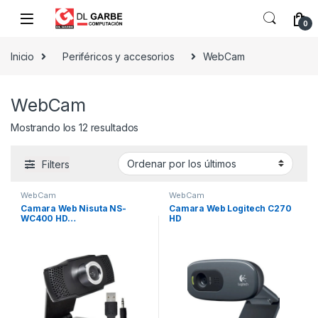
0
Inicio
Periféricos y accesorios
WebCam
WebCam
Mostrando los 12 resultados
Filters
WebCam
WebCam
Camara Web Nisuta NS-
Camara Web Logitech C270
WC400 HD…
HD