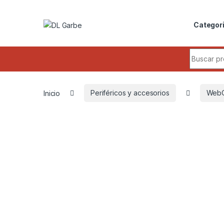
Skip to navigation
Skip to content
Categor
Search fo
Inicio
Periféricos y accesorios
Web