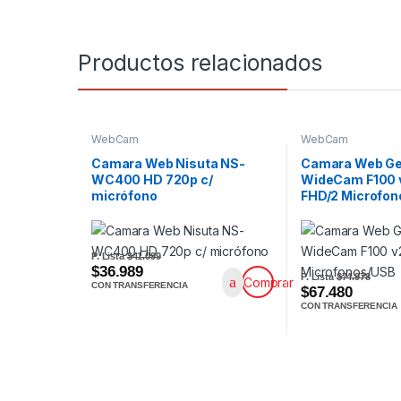
Productos relacionados
WebCam
WebCam
Camara Web Nisuta NS-
Camara Web Ge
WC400 HD 720p c/
WideCam F100 
micrófono
FHD/2 Microfo
P. Lista
$41.099
$36.989
P. Lista
$74.978
Comprar
CON TRANSFERENCIA
$67.480
CON TRANSFERENCIA