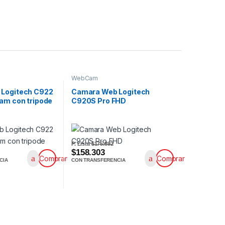
WebCam
Logitech C922
Camara Web Logitech
am con tripode
C920S Pro FHD
P. Lista
$175.892
$158.303
Comprar
Comprar
CIA
CON TRANSFERENCIA