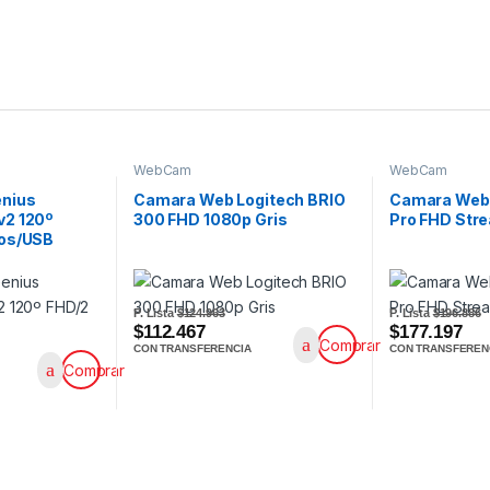
WebCam
WebCam
nius
Camara Web Logitech BRIO
Camara Web 
v2 120º
300 FHD 1080p Gris
Pro FHD Stre
nos/USB
P. Lista
$124.963
P. Lista
$196.886
$112.467
$177.197
Comprar
CON TRANSFERENCIA
CON TRANSFEREN
Comprar