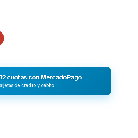
 12 cuotas con MercadoPago
rjetas de crédito y débito