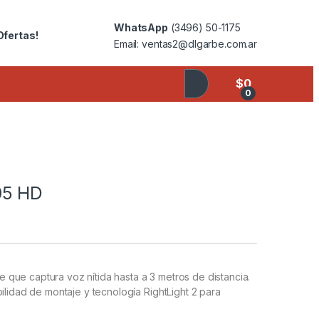
WhatsApp
(3496) 50-1175
Ofertas!
Email: ventas2@dlgarbe.com.ar
$
0
0
05 HD
que captura voz nítida hasta a 3 metros de distancia.
ilidad de montaje y tecnología RightLight 2 para