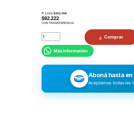
P. Lista
$102.469
$92.222
CON TRANSFERENCIA
Camara Web Logitech C505 HD quantity
Comprar
Más información
Aboná hasta en
Aceptamos todas las ta