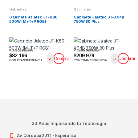
Gabinetes
Gabinetes
Gabinete Jalatec JT-K80
Gabinete Jalatec JT-X94B
500W (M+T+P RGB)
750W 80 Plus
P. Lista
$91.295
P. Lista
$233.310
$82.166
$209.979
Comprar
Comprar
CON TRANSFERENCIA
CON TRANSFERENCIA
30 Años Impulsando tu Tecnología
Av. Córdoba 2011 - Esperanza