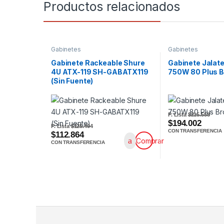
Productos relacionados
Gabinetes
Gabinetes
Gabinete Rackeable Shure
Gabinete Jalat
4U ATX-119 SH-GABATX119
750W 80 Plus 
(Sin Fuente)
P. Lista
$215.558
$194.002
P. Lista
$125.404
CON TRANSFERENCIA
$112.864
Comprar
CON TRANSFERENCIA