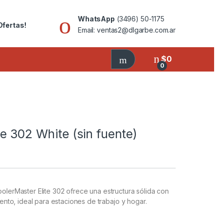
WhatsApp
(3496) 50-1175
Ofertas!
Email: ventas2@dlgarbe.com.ar
$
0
0
e 302 White (sin fuente)
oolerMaster Elite 302 ofrece una estructura sólida con
to, ideal para estaciones de trabajo y hogar.