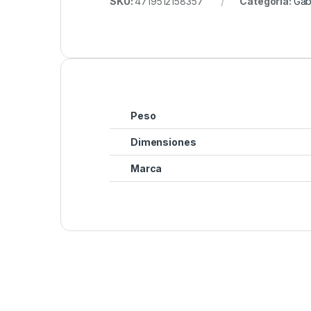
SKU:
4719512158357
Categoría:
Gab
Peso
Dimensiones
Marca