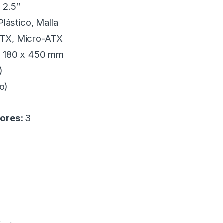
x 2.5″
Plástico, Malla
TX, Micro-ATX
 180 x 450 mm
)
do)
dores:
3