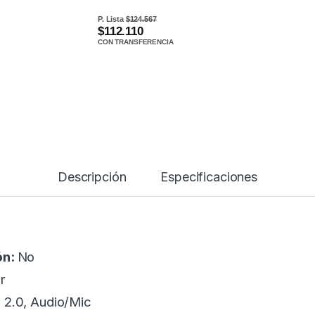
P. Lista
$124.567
$112.110
CON TRANSFERENCIA
Descripción
Especificaciones
ón:
No
r
 2.0, Audio/Mic