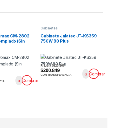
Gabinetes
romax CM-2802
Gabinete Jalatec JT-KS359
emplado (Sin
750W 80 Plus
P. Lista
$223.166
$200.849
Comprar
CON TRANSFERENCIA
Comprar
CIA