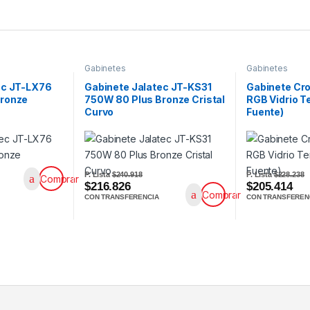
Gabinetes
Gabinetes
ec JT-LX76
Gabinete Jalatec JT-KS31
Gabinete C
Bronze
750W 80 Plus Bronze Cristal
RGB Vidrio T
Curvo
Fuente)
P. Lista
$240.918
P. Lista
$228.238
Comprar
$216.826
$205.414
Comprar
CON TRANSFERENCIA
CON TRANSFEREN