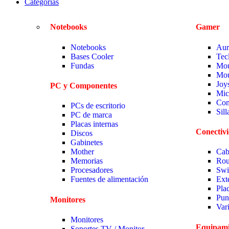
Categorias
Notebooks
Gamer
Notebooks
Aur
Bases Cooler
Tec
Fundas
Mou
Mou
Joy
PC y Componentes
Mic
Com
PCs de escritorio
Sil
PC de marca
Placas internas
Conectiv
Discos
Gabinetes
Mother
Cab
Memorias
Rou
Procesadores
Swi
Fuentes de alimentación
Ext
Pla
Pun
Monitores
Var
Monitores
Equipami
Soportes TV / Monitor