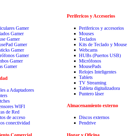
Perifericos y Accesorios
iculares Gamer
Perifericos y accesorios
lados Gamer
Mouses
se Gamer
Teclados
sePad Gamer
Kits de Teclado y Mouse
sticks Gamer
Webcams
rófonos Gamer
HUBs (Puertos USB)
bos Gamer
Micrófonos
las Gamer
MousePads
Relojes Inteligentes
Tablets
idad
TV Streaming
Tableta digitalizadora
les a Adaptadores
Puntero láser
ters
tches
Almacenamiento externo
ensores WIFI
cas de Red
tos de acceso
Discos externos
ios conectividad
Pendrive
ento Comercial
Hogar y Oficina