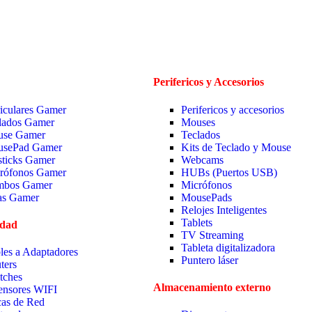
Perifericos y Accesorios
iculares Gamer
Perifericos y accesorios
lados Gamer
Mouses
se Gamer
Teclados
sePad Gamer
Kits de Teclado y Mouse
sticks Gamer
Webcams
rófonos Gamer
HUBs (Puertos USB)
bos Gamer
Micrófonos
las Gamer
MousePads
Relojes Inteligentes
Tablets
idad
TV Streaming
Tableta digitalizadora
les a Adaptadores
Puntero láser
ters
tches
Almacenamiento externo
ensores WIFI
cas de Red