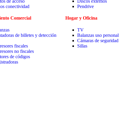
tos de acceso
Discos externos
ios conectividad
Pendrive
ento Comercial
Hogar y Oficina
anzas
TV
tadoras de billetes y detección
Balanzas uso personal
Cámaras de seguridad
resores fiscales
Sillas
resores no fiscales
tores de códigos
istradoras