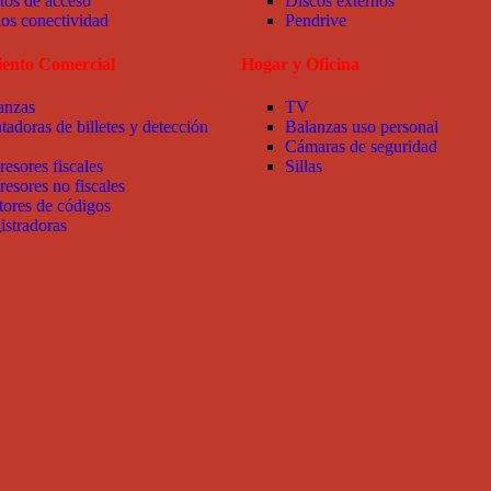
tos de acceso
Discos externos
ios conectividad
Pendrive
ento Comercial
Hogar y Oficina
anzas
TV
tadoras de billetes y detección
Balanzas uso personal
Cámaras de seguridad
resores fiscales
Sillas
resores no fiscales
tores de códigos
istradoras