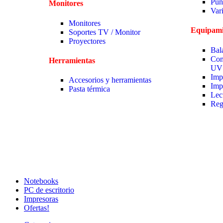
Pun
Monitores
Var
Monitores
Equipami
Soportes TV / Monitor
Proyectores
Bal
Con
Herramientas
UV
Imp
Accesorios y herramientas
Imp
Pasta térmica
Lec
Reg
Notebooks
PC de escritorio
Impresoras
Ofertas!