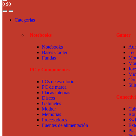
0
$
0
Categorias
Notebooks
Gamer
Notebooks
Aur
Bases Cooler
Tec
Fundas
Mou
Mou
Joy
PC y Componentes
Mic
Com
PCs de escritorio
Sil
PC de marca
Placas internas
Conectiv
Discos
Gabinetes
Mother
Cab
Memorias
Rou
Procesadores
Swi
Fuentes de alimentación
Ext
Pla