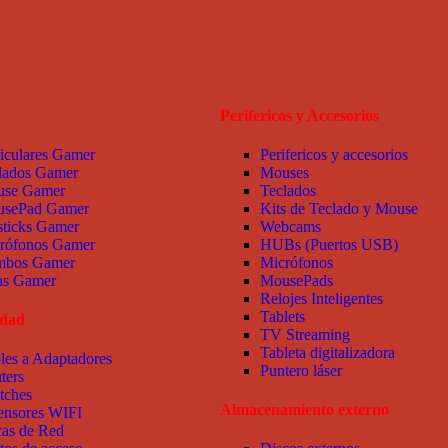
Perifericos y Accesorios
iculares Gamer
Perifericos y accesorios
lados Gamer
Mouses
se Gamer
Teclados
sePad Gamer
Kits de Teclado y Mouse
sticks Gamer
Webcams
rófonos Gamer
HUBs (Puertos USB)
bos Gamer
Micrófonos
las Gamer
MousePads
Relojes Inteligentes
Tablets
idad
TV Streaming
Tableta digitalizadora
les a Adaptadores
Puntero láser
ters
tches
Almacenamiento externo
ensores WIFI
cas de Red