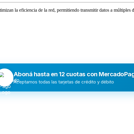
zan la eficiencia de la red, permitiendo transmitir datos a múltiples di
Aboná hasta en 12 cuotas con MercadoPa
Aceptamos todas las tarjetas de crédito y débito