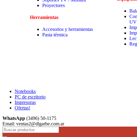
Proyectores
Bal
Con
Herramientas
UV
Imp
Accesorios y herramientas
Imp
Pasta térmica
Lec
Reg
Notebooks
PC de escritorio
Impresoras
Ofertas!
WhatsApp
(3496) 50-1175
Email: ventas2@dlgarbe.com.ar