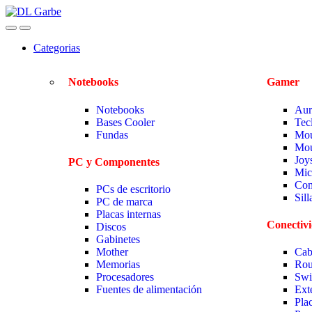
Categorias
Notebooks
Gamer
Notebooks
Aur
Bases Cooler
Tec
Fundas
Mou
Mou
Joy
PC y Componentes
Mic
Com
PCs de escritorio
Sil
PC de marca
Placas internas
Conectiv
Discos
Gabinetes
Mother
Cab
Memorias
Rou
Procesadores
Swi
Fuentes de alimentación
Ext
Pla