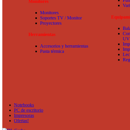
Pun
Monitores
Var
Monitores
Equipami
Soportes TV / Monitor
Proyectores
Bal
Con
Herramientas
UV
Imp
Accesorios y herramientas
Imp
Pasta térmica
Lec
Reg
Notebooks
PC de escritorio
Impresoras
Ofertas!