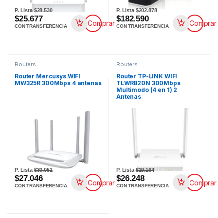
P. Lista
$28.530
P. Lista
$202.878
$25.677
$182.590
Comprar
Comprar
CON TRANSFERENCIA
CON TRANSFERENCIA
Routers
Routers
Router Mercusys WIFI
Router TP-LINK WIFI
MW325R 300Mbps 4 antenas
TLWR820N 300Mbps
Multimodo (4 en 1) 2
Antenas
P. Lista
$30.051
P. Lista
$29.164
$27.046
$26.248
Comprar
Comprar
CON TRANSFERENCIA
CON TRANSFERENCIA