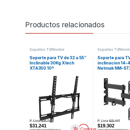
Productos relacionados
Soportes TV/Monitor
Soportes TV/Monit
Soporte para TV de 32 a 55″
Soporte para TV
Inclinable 30Kg Xtech
inclinacion 14-
XTA350 10º
Netmak NM-ST
P. Lista
$34.712
P. Lista
$21.447
$31.241
$19.302
Comprar