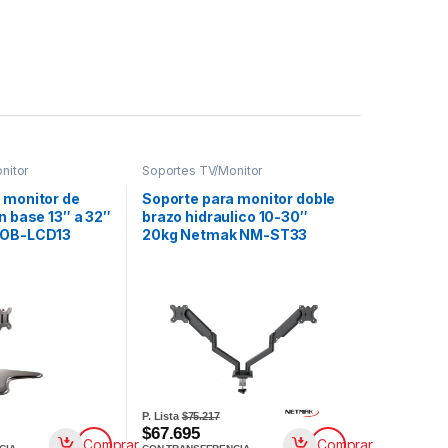
nitor
Soportes TV/Monitor
 monitor de
Soporte para monitor doble
n base 13″ a 32″
brazo hidraulico 10-30″
 OB-LCD13
20kg Netmak NM-ST33
P. Lista
$75.217
$67.695
Comprar
Comprar