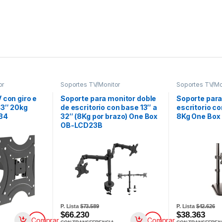
or
Soportes TV/Monitor
Soportes TV/Mo
 con giro e
Soporte para monitor doble
Soporte para
43″ 20kg
de escritorio con base 13″ a
escritorio co
34
32″ (8Kg por brazo) One Box
8Kg One Box
OB-LCD23B
P. Lista
$73.589
P. Lista
$42.626
$66.230
$38.363
Comprar
Comprar