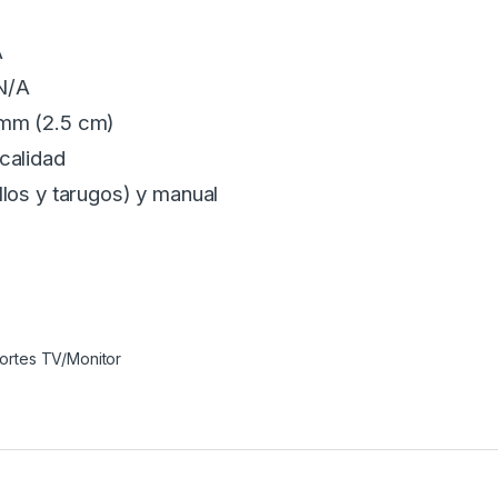
A
N/A
 mm (2.5 cm)
 calidad
llos y tarugos) y manual
ortes TV/Monitor