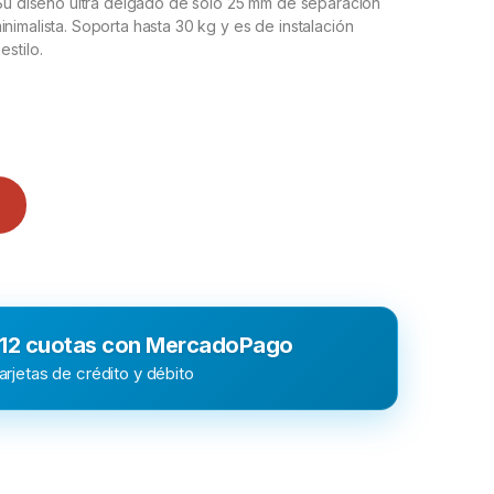
. Su diseño ultra delgado de solo 25 mm de separación
nimalista. Soporta hasta 30 kg y es de instalación
stilo.
 12 cuotas con MercadoPago
rjetas de crédito y débito