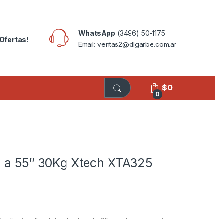
WhatsApp
(3496) 50-1175
Ofertas!
Email: ventas2@dlgarbe.com.ar
$
0
0
32 a 55″ 30Kg Xtech XTA325