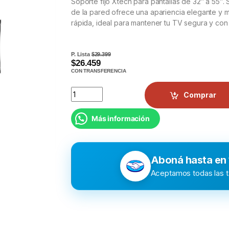
Soporte fijo Xtech para pantallas de 32″ a 55″
de la pared ofrece una apariencia elegante y mi
rápida, ideal para mantener tu TV segura y con e
P. Lista
$29.399
$26.459
CON TRANSFERENCIA
Comprar
Más información
Aboná hasta en
Aceptamos todas las ta