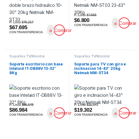
P. Lista
$7.555
$6.800
P. Lista
$75.217
Comprar
CON TRANSFERENCIA
$67.695
Comprar
CON TRANSFERENCIA
Soportes TV/Monitor
Soportes TV/Monitor
Soporte escritorio con base
Soporte para TV con giro e
Intelaid IT-DB88V 13-32″
inclinacion 14-43″ 20kg
8Kg
Netmak NM-ST34
P. Lista
$96.649
P. Lista
$21.447
$86.984
$19.302
Comprar
Comprar
CON TRANSFERENCIA
CON TRANSFERENCIA