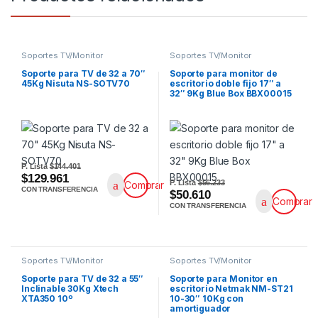
Soportes TV/Monitor
Soportes TV/Monitor
Soporte para TV de 32 a 70″
Soporte para monitor de
45Kg Nisuta NS-SOTV70
escritorio doble fijo 17″ a
32″ 9Kg Blue Box BBX00015
P. Lista
$144.401
$129.961
P. Lista
$56.233
Comprar
CON TRANSFERENCIA
$50.610
Comprar
CON TRANSFERENCIA
Soportes TV/Monitor
Soportes TV/Monitor
Soporte para TV de 32 a 55″
Soporte para Monitor en
Inclinable 30Kg Xtech
escritorio Netmak NM-ST21
XTA350 10º
10-30″ 10Kg con
amortiguador