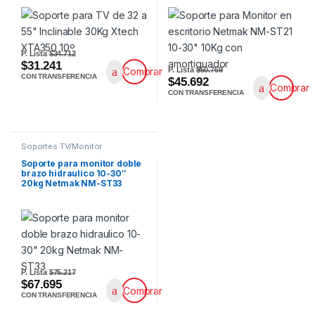
P. Lista
$34.712
$31.241
P. Lista
$50.769
Comprar
CON TRANSFERENCIA
$45.692
Comprar
CON TRANSFERENCIA
Soportes TV/Monitor
Soporte para monitor doble
brazo hidraulico 10-30″
20kg Netmak NM-ST33
P. Lista
$75.217
$67.695
Comprar
CON TRANSFERENCIA