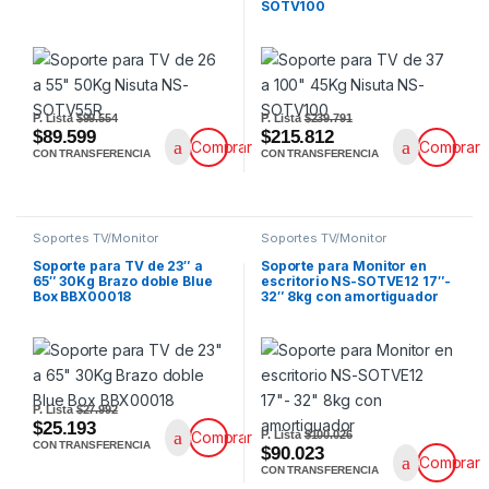
SOTV100
P. Lista
$99.554
P. Lista
$239.791
$89.599
$215.812
Comprar
Comprar
CON TRANSFERENCIA
CON TRANSFERENCIA
Soportes TV/Monitor
Soportes TV/Monitor
Soporte para TV de 23″ a
Soporte para Monitor en
65″ 30Kg Brazo doble Blue
escritorio NS-SOTVE12 17″-
Box BBX00018
32″ 8kg con amortiguador
P. Lista
$27.992
$25.193
P. Lista
$100.026
Comprar
CON TRANSFERENCIA
$90.023
Comprar
CON TRANSFERENCIA