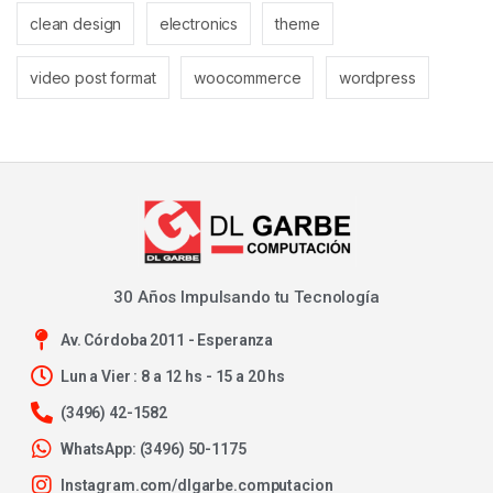
clean design
electronics
theme
video post format
woocommerce
wordpress
30 Años Impulsando tu Tecnología
Av. Córdoba 2011 - Esperanza
Lun a Vier : 8 a 12 hs - 15 a 20 hs
(3496) 42-1582
WhatsApp: (3496) 50-1175
Instagram.com/dlgarbe.computacion