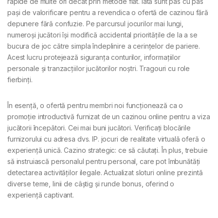
rapide de multe ori decât prin metode fiat. Iată sunt pas cu pas
pași de valorificare pentru a revendica o ofertă de cazinou fără
depunere fără confuzie. Pe parcursul jocurilor mai lungi,
numeroși jucători își modifică accidental prioritățile de la a se
bucura de joc către simpla îndeplinire a cerințelor de pariere.
Acest lucru protejează siguranța conturilor, informațiilor
personale și tranzacțiilor jucătorilor noștri. Tragouri cu role
fierbinți.
În esență, o ofertă pentru membri noi funcționează ca o
promoție introductivă furnizat de un cazinou online pentru a viza
jucătorii începători. Cei mai buni jucători. Verificați blocările
furnizorului cu adresa dvs. IP. jocuri de realitate virtuală oferă o
experiență unică. Cazino strategic: ce să căutați. În plus, trebuie
să instruiască personalul pentru personal, care pot îmbunătăți
detectarea activităților ilegale. Actualizat sloturi online prezintă
diverse teme, linii de câștig și runde bonus, oferind o
experiență captivant.