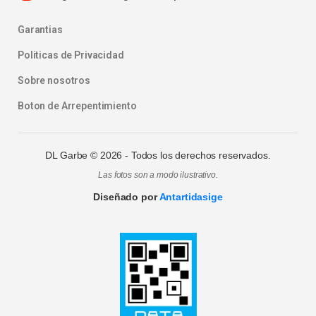
Garantias
Politicas de Privacidad
Sobre nosotros
Boton de Arrepentimiento
DL Garbe ©
2026
- Todos los derechos reservados.
Las fotos son a modo ilustrativo.
Diseñado por
Antartidasige