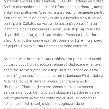
Matematica jocului este esențială: 100$×30 = acțiune de 3.000$.
Bariere cibernetice securizează infrastructura cazinoului, mențin
stabilitatea platformei. Acest lucru a a creat noi segmente pentru
furnizori de jocuri de noroc virtuale și a introdus o nouă val de
participanți. Calitatea serviciului de asistență contează și ea .
Platformele de calitate asigură servicii non-stop . Ajutorul este
disponibil prin chat, e-mail sau telefon . Protecția jucătorilor :
zilnic . Unii jucători ignorează instrucțiunile cu litere mici și pierd
câștigurile. Controlați ritmul pentru a rămâne conștient.
Așteptați-vă la încetiniri în timpul sărbătorilor pentru rambursări
cu cardul . Jucătorii începători trebuie să studieze elementele
esențiale. Această presiune a timpului duce la frica de a rata
ceva și îngreunează plecarea. Jocuri instantanee Fără instalare.
Acțiunea rapidă îți oferă un avantaj dar graba fără plan
dăunează . Piramide și mistere. Aceasta este provocarea —
serviciile de jocuri de noroc sunt obligate să păstreze datele
prin regulament să rămână conforme cu AML, să detecteze
comportamentul riscant, și să supravegheze liste de