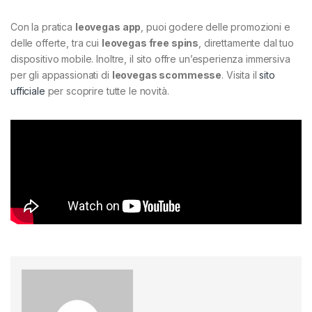
Con la pratica
leovegas app
, puoi godere delle promozioni e
delle offerte, tra cui
leovegas free spins
, direttamente dal tuo
dispositivo mobile. Inoltre, il sito offre un’esperienza immersiva
per gli appassionati di
leovegas scommesse
. Visita il
sito
ufficiale
per scoprire tutte le novità.