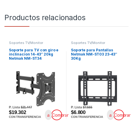
Productos relacionados
Soportes TV/Monitor
Soportes TV/Monitor
Soporte para TV con giro e
Soporte para Pantallas
inclinacion 14-43″ 20kg
Netmak NM-ST03 23-43″
Netmak NM-ST34
30Kg
P. Lista
$21.447
P. Lista
$7.555
$19.302
$6.800
Comprar
Comprar
CON TRANSFERENCIA
CON TRANSFERENCIA