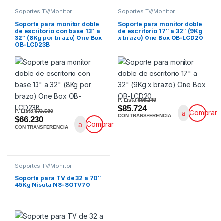
Soportes TV/Monitor
Soportes TV/Monitor
Soporte para monitor doble
Soporte para monitor doble
de escritorio con base 13″ a
de escritorio 17″ a 32″ (9Kg
32″ (8Kg por brazo) One Box
x brazo) One Box OB-LCD20
OB-LCD23B
P. Lista
$95.249
$85.724
P. Lista
$73.589
Comprar
CON TRANSFERENCIA
$66.230
Comprar
CON TRANSFERENCIA
Soportes TV/Monitor
Soporte para TV de 32 a 70″
45Kg Nisuta NS-SOTV70