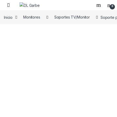
0
Inicio
Monitores
Soportes TV/Monitor
Soporte p