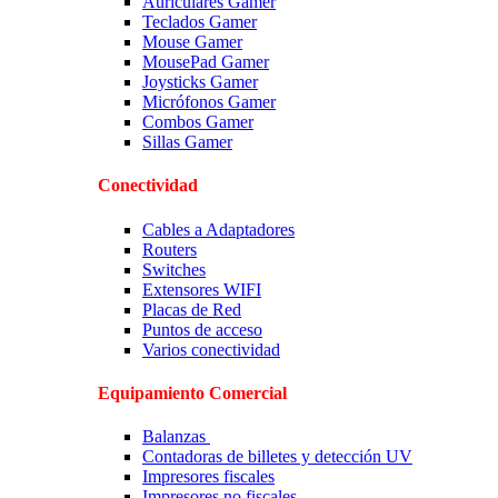
Auriculares Gamer
Teclados Gamer
Mouse Gamer
MousePad Gamer
Joysticks Gamer
Micrófonos Gamer
Combos Gamer
Sillas Gamer
Conectividad
Cables a Adaptadores
Routers
Switches
Extensores WIFI
Placas de Red
Puntos de acceso
Varios conectividad
Equipamiento Comercial
Balanzas
Contadoras de billetes y detección UV
Impresores fiscales
Impresores no fiscales