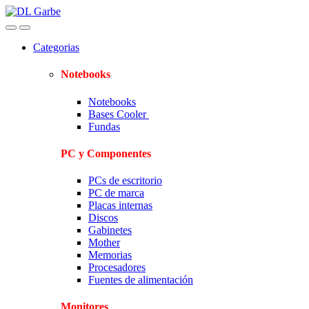
Skip
Skip
to
to
navigation
content
Categorias
Notebooks
Notebooks
Bases Cooler
Fundas
PC y Componentes
PCs de escritorio
PC de marca
Placas internas
Discos
Gabinetes
Mother
Memorias
Procesadores
Fuentes de alimentación
Monitores