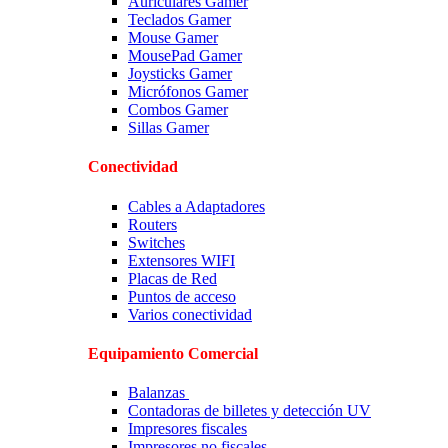
Auriculares Gamer
Teclados Gamer
Mouse Gamer
MousePad Gamer
Joysticks Gamer
Micrófonos Gamer
Combos Gamer
Sillas Gamer
Conectividad
Cables a Adaptadores
Routers
Switches
Extensores WIFI
Placas de Red
Puntos de acceso
Varios conectividad
Equipamiento Comercial
Balanzas
Contadoras de billetes y detección UV
Impresores fiscales
Impresores no fiscales