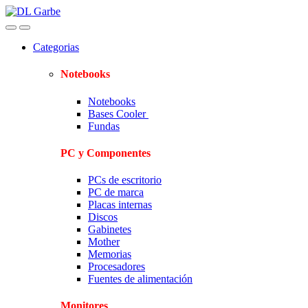
Skip
Skip
to
to
navigation
content
Categorias
Notebooks
Notebooks
Bases Cooler
Fundas
PC y Componentes
PCs de escritorio
PC de marca
Placas internas
Discos
Gabinetes
Mother
Memorias
Procesadores
Fuentes de alimentación
Monitores