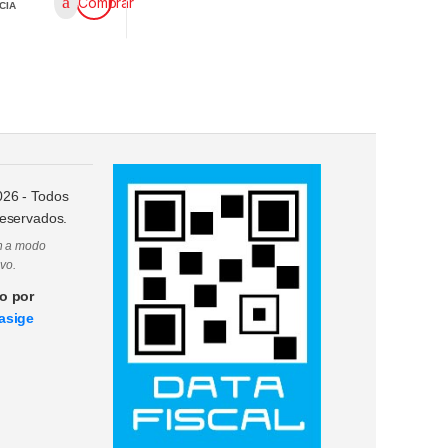
Comprar
CIA
026
- Todos
reservados.
on a modo
ivo.
o por
asige