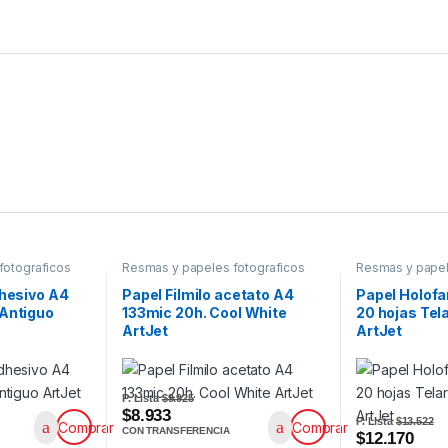
fotograficos
Resmas y papeles fotograficos
Resmas y papel
dhesivo A4
Papel Filmilo acetato A4
Papel Holofa
 Antiguo
133mic 20h. Cool White
20 hojas Te
ArtJet
ArtJet
P. Lista
$9.925
$8.933
P. Lista
$13.522
Comprar
Comprar
CON TRANSFERENCIA
$12.170