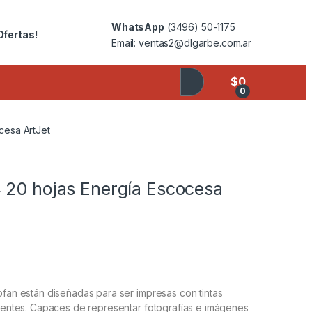
WhatsApp
(3496) 50-1175
Ofertas!
Email: ventas2@dlgarbe.com.ar
$
0
0
cesa ArtJet
 20 hojas Energía Escocesa
lofan están diseñadas para ser impresas con tintas
istentes. Capaces de representar fotografías e imágenes