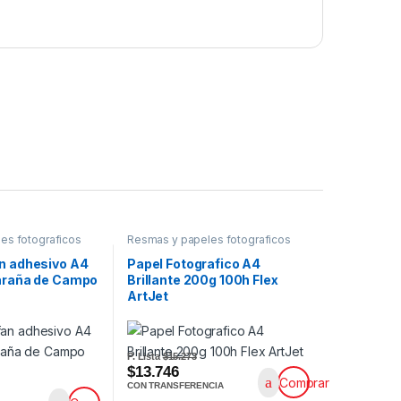
es fotograficos
Resmas y papeles fotograficos
n adhesivo A4
Papel Fotografico A4
laraña de Campo
Brillante 200g 100h Flex
ArtJet
P. Lista
$15.273
$13.746
Comprar
CON TRANSFERENCIA