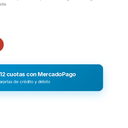
erte
 12 cuotas con MercadoPago
rjetas de crédito y débito