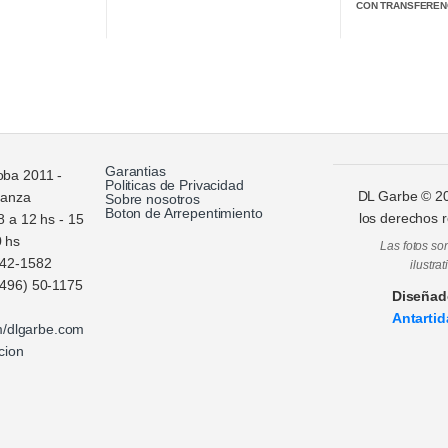
CON TRANSFEREN
Garantias
oba 2011 -
Politicas de Privacidad
DL Garbe ©
2
ranza
Sobre nosotros
Boton de Arrepentimiento
los derechos 
8 a 12 hs - 15
0 hs
Las fotos s
 42-1582
ilustrat
496) 50-1175
Diseñad
Antartid
m/dlgarbe.com
cion