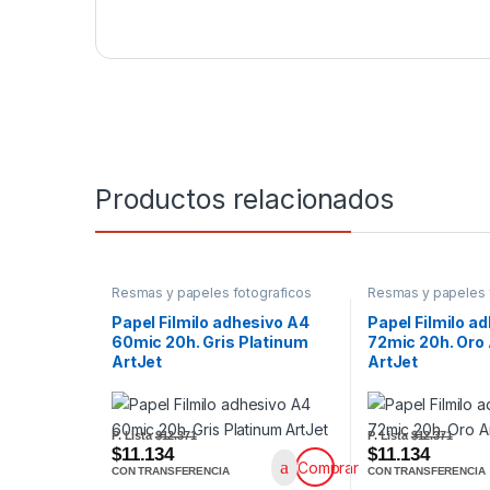
Productos relacionados
Resmas y papeles fotograficos
Resmas y papeles 
Papel Filmilo adhesivo A4
Papel Filmilo a
60mic 20h. Gris Platinum
72mic 20h. Oro
ArtJet
ArtJet
P. Lista
$12.371
P. Lista
$12.371
$11.134
$11.134
Comprar
CON TRANSFERENCIA
CON TRANSFERENCIA