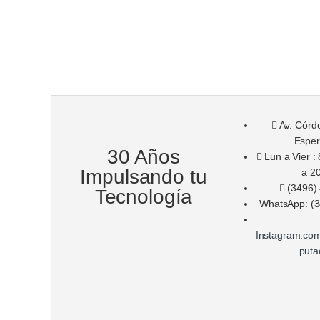
Av. Córd
Espe
30 Años
Lun a Vier : 
Impulsando tu
a 2
(3496)
Tecnología
WhatsApp: (3
Instagram.co
puta