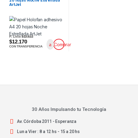
20 hojas Noche Estrellada
ArtJet
P. Lista
$13.522
$12.170
Comprar
CON TRANSFERENCIA
30 Años Impulsando tu Tecnología
Av. Córdoba 2011 - Esperanza
Lun a Vier : 8 a 12 hs - 15 a 20 hs