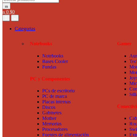
0
$
0
Categorias
Notebooks
Gamer
Notebooks
Aur
Bases Cooler
Tec
Fundas
Mou
Mou
Joy
PC y Componentes
Mic
Com
PCs de escritorio
Sil
PC de marca
Placas internas
Conectiv
Discos
Gabinetes
Mother
Cab
Memorias
Rou
Procesadores
Swi
Fuentes de alimentación
Ext