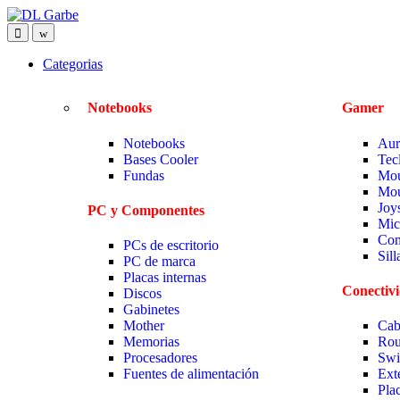
Categorias
Notebooks
Gamer
Notebooks
Aur
Bases Cooler
Tec
Fundas
Mou
Mou
Joy
PC y Componentes
Mic
Com
PCs de escritorio
Sil
PC de marca
Placas internas
Conectiv
Discos
Gabinetes
Mother
Cab
Memorias
Rou
Procesadores
Swi
Fuentes de alimentación
Ext
Pla