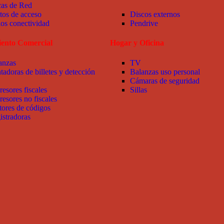
cas de Red
tos de acceso
Discos externos
ios conectividad
Pendrive
ento Comercial
Hogar y Oficina
anzas
TV
tadoras de billetes y detección
Balanzas uso personal
Cámaras de seguridad
resores fiscales
Sillas
resores no fiscales
tores de códigos
istradoras