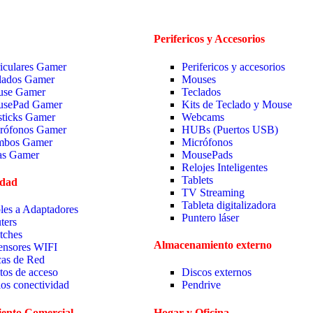
Perifericos y Accesorios
iculares Gamer
Perifericos y accesorios
lados Gamer
Mouses
se Gamer
Teclados
sePad Gamer
Kits de Teclado y Mouse
sticks Gamer
Webcams
rófonos Gamer
HUBs (Puertos USB)
bos Gamer
Micrófonos
las Gamer
MousePads
Relojes Inteligentes
Tablets
idad
TV Streaming
Tableta digitalizadora
les a Adaptadores
Puntero láser
ters
tches
Almacenamiento externo
ensores WIFI
cas de Red
tos de acceso
Discos externos
ios conectividad
Pendrive
ento Comercial
Hogar y Oficina