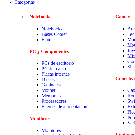
Categorias
Notebooks
Gamer
Notebooks
Aur
Bases Cooler
Tec
Fundas
Mou
Mou
Joy
PC y Componentes
Mic
Com
PCs de escritorio
Sil
PC de marca
Placas internas
Conectiv
Discos
Gabinetes
Mother
Cab
Memorias
Rou
Procesadores
Swi
Fuentes de alimentación
Ext
Pla
Pun
Monitores
Var
Monitores
Equipami