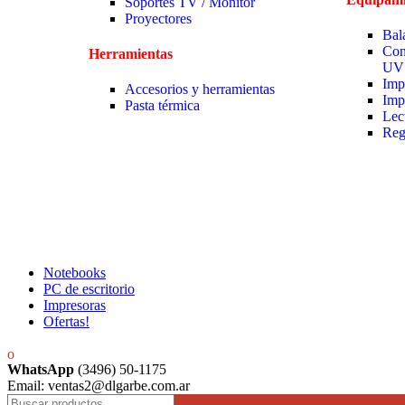
Soportes TV / Monitor
Proyectores
Bal
Con
Herramientas
UV
Imp
Accesorios y herramientas
Imp
Pasta térmica
Lec
Reg
Notebooks
PC de escritorio
Impresoras
Ofertas!
WhatsApp
(3496) 50-1175
Email: ventas2@dlgarbe.com.ar