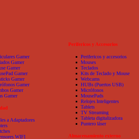
Perifericos y Accesorios
iculares Gamer
Perifericos y accesorios
lados Gamer
Mouses
se Gamer
Teclados
sePad Gamer
Kits de Teclado y Mouse
sticks Gamer
Webcams
rófonos Gamer
HUBs (Puertos USB)
bos Gamer
Micrófonos
las Gamer
MousePads
Relojes Inteligentes
Tablets
idad
TV Streaming
Tableta digitalizadora
les a Adaptadores
Puntero láser
ters
tches
Almacenamiento externo
ensores WIFI