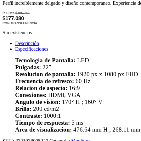
Perfil increíblemente delgado y diseño contemporáneo. Experiencia 
P. Lista
$196.756
$177.080
CON TRANSFERENCIA
Sin existencias
Descripción
Especificaciones
Tecnologia de Pantalla:
LED
Pulgadas:
22″
Resolucion de pantalla:
1920 px x 1080 px FHD
Frecuencia de refresco:
60 Hz
Relacion de aspecto:
16:9
Conexiones:
HDMI, VGA
Angulo de vision:
170° H ; 160° V
Brillo:
200 cd/m2
Contraste:
1000:1
Tiempo de respuesta:
5 ms
Area de visualizacion:
476.64 mm H ; 268.11 mm
SKU:
8721038005240
Categoría:
Monitores