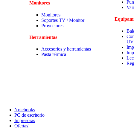
Pun
Monitores
Var
Monitores
Equipami
Soportes TV / Monitor
Proyectores
Bal
Con
Herramientas
UV
Imp
Accesorios y herramientas
Imp
Pasta térmica
Lec
Reg
Notebooks
PC de escritorio
Impresoras
Ofertas!