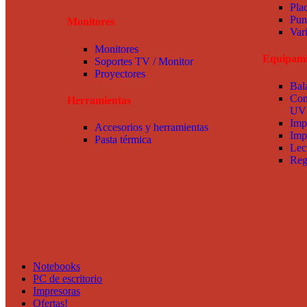
Pla
Pun
Monitores
Var
Monitores
Equipami
Soportes TV / Monitor
Proyectores
Bal
Con
Herramientas
UV
Imp
Accesorios y herramientas
Imp
Pasta térmica
Lec
Reg
Notebooks
PC de escritorio
Impresoras
Ofertas!