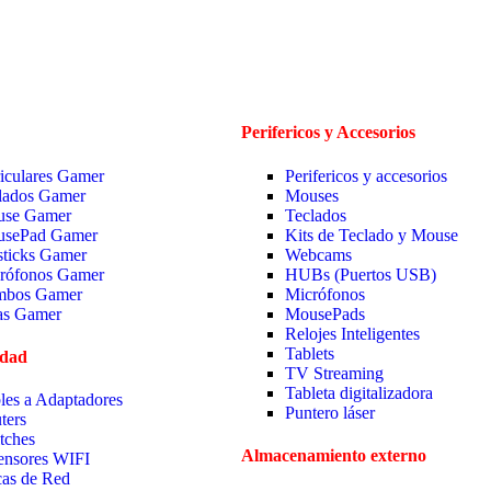
Perifericos y Accesorios
iculares Gamer
Perifericos y accesorios
lados Gamer
Mouses
se Gamer
Teclados
sePad Gamer
Kits de Teclado y Mouse
sticks Gamer
Webcams
rófonos Gamer
HUBs (Puertos USB)
bos Gamer
Micrófonos
las Gamer
MousePads
Relojes Inteligentes
Tablets
idad
TV Streaming
Tableta digitalizadora
les a Adaptadores
Puntero láser
ters
tches
Almacenamiento externo
ensores WIFI
cas de Red