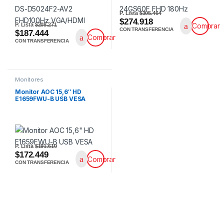
P. Lista
$305.464
$274.918
P. Lista
$208.271
Comprar
CON TRANSFERENCIA
$187.444
Comprar
CON TRANSFERENCIA
Monitores
Monitor AOC 15,6″ HD
E1659FWU-B USB VESA
P. Lista
$191.610
$172.449
Comprar
CON TRANSFERENCIA