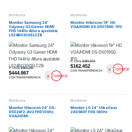
Monitores
Monitores
Monitor Samsung 24″
Monitor Hikvision 19″ HD
Odyssey G3 Gamer HDMI
VGA/HDMI DS-D5019S0-1P0
FHD 144Hz Altura ajustable
LS24BG300ELCZB
P. Lista
$180.502
$162.452
P. Lista
$494.297
Comprar
CON TRANSFERENCIA
$444.867
Comprar
CON TRANSFERENCIA
Monitores
Monitores
Monitor Hikvision 24″ DS-
Monitor LG 24″ UltraGear
D5024F2-AV2 FHD100Hz
24GS60F FHD 180Hz
VGA/HDMI