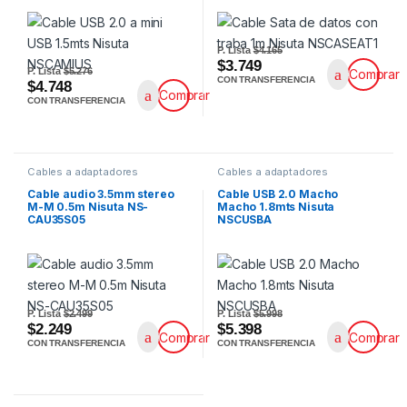
P. Lista
$4.165
$3.749
P. Lista
$5.276
Comprar
CON TRANSFERENCIA
$4.748
Comprar
CON TRANSFERENCIA
Cables a adaptadores
Cables a adaptadores
Cable audio 3.5mm stereo
Cable USB 2.0 Macho
M-M 0.5m Nisuta NS-
Macho 1.8mts Nisuta
CAU35S05
NSCUSBA
P. Lista
$2.499
P. Lista
$5.998
$2.249
$5.398
Comprar
Comprar
CON TRANSFERENCIA
CON TRANSFERENCIA