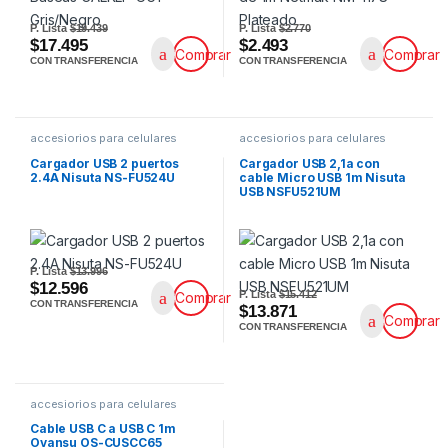
P. Lista
$19.439
P. Lista
$2.770
$17.495
$2.493
Comprar
Comprar
CON TRANSFERENCIA
CON TRANSFERENCIA
accesiorios para celulares
accesiorios para celulares
Cargador USB 2 puertos
Cargador USB 2,1a con
2.4A Nisuta NS-FU524U
cable Micro USB 1m Nisuta
USB NSFU521UM
P. Lista
$13.996
$12.596
P. Lista
$15.412
Comprar
CON TRANSFERENCIA
$13.871
Comprar
CON TRANSFERENCIA
accesiorios para celulares
Cable USB C a USB C 1m
Ovansu OS-CUSCC65