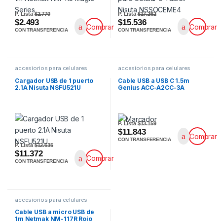
P. Lista
$2.770
P. Lista
$17.262
$2.493
$15.536
Comprar
Comprar
CON TRANSFERENCIA
CON TRANSFERENCIA
accesiorios para celulares
accesiorios para celulares
Cargador USB de 1 puerto
Cable USB a USB C 1.5m
2.1A Nisuta NSFU521U
Genius ACC-A2CC-3A
P. Lista
$13.159
$11.843
Comprar
CON TRANSFERENCIA
P. Lista
$12.635
$11.372
Comprar
CON TRANSFERENCIA
accesiorios para celulares
Cable USB a micro USB de
1m Netmak NM-117R Rojo