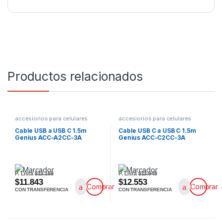
Productos relacionados
accesiorios para celulares
accesiorios para celulares
Cable USB a USB C 1.5m
Cable USB C a USB C 1.5m
Genius ACC-A2CC-3A
Genius ACC-C2CC-3A
P. Lista
$13.159
P. Lista
$13.948
$11.843
$12.553
Comprar
Comprar
CON TRANSFERENCIA
CON TRANSFERENCIA