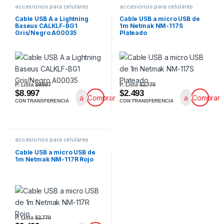
accesiorios para celulares
accesiorios para celulares
Cable USB A a Lightning
Cable USB a micro USB de
Baseus CALKLF-BG1
1m Netmak NM-117S
Gris/Negro A00035
Plateado
P. Lista
$9.997
P. Lista
$2.770
$8.997
$2.493
Comprar
Comprar
CON TRANSFERENCIA
CON TRANSFERENCIA
accesiorios para celulares
Cable USB a micro USB de
1m Netmak NM-117R Rojo
P. Lista
$2.770