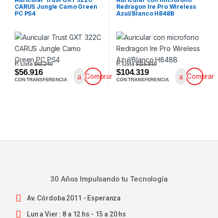
CARUS Jungle Camo Green
Redragon Ire Pro Wireless
PC PS4
Azul/Blanco H848B
P. Lista
$63.240
P. Lista
$115.910
$56.916
$104.319
Comprar
Comprar
CON TRANSFERENCIA
CON TRANSFERENCIA
30 Años Impulsando tu Tecnología
Av. Córdoba 2011 - Esperanza
Lun a Vier : 8 a 12 hs - 15 a 20 hs