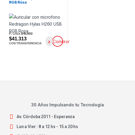
RGB Rosa
P. Lista
$45.903
$41.313
Comprar
CON TRANSFERENCIA
30 Años Impulsando tu Tecnología
Av. Córdoba 2011 - Esperanza
Lun a Vier : 8 a 12 hs - 15 a 20 hs