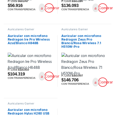
P. Lista
$63.240
P. Lista
$151.214
$56.916
$136.093
Comprar
Comprar
CON TRANSFERENCIA
CON TRANSFERENCIA
Auriculares Gamer
Auriculares Gamer
Auricular con microfono
Auricular con microfono
Redragon Ire Pro Wireless
Redragon Zeus Pro
Azul/Blanco H848B
Blanco/Rosa Wireless 7.1
H510W-Pro
P. Lista
$115.910
$104.319
P. Lista
$163.007
Comprar
CON TRANSFERENCIA
$146.706
Comprar
CON TRANSFERENCIA
Auriculares Gamer
Auricular con microfono
Redragon Hylas H260 USB