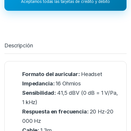
Aceptamos todas las tarjetas de crédito y débito
Descripción
Formato del auricular:
Headset
Impedancia:
16 Ohmios
Sensibilidad:
41,5 dBV (0 dB = 1 V/Pa,
1 kHz)
Respuesta en frecuencia:
20 Hz-20
000 Hz
Cable:
1.3m