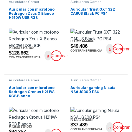
Auriculares Gamer
Auriculares Gamer
Auricular con microfono
Auricular Trust GXT 322
Redragon Zeus X Blanco
CARUS Black PC PS4
H510W USB RGB
P. Lista
$54.984
$49.486
P. Lista
$143.180
Comprar
CON TRANSFERENCIA
$128.862
Comprar
CON TRANSFERENCIA
Auriculares Gamer
Auriculares Gamer
Auricular con microfono
Auricular gaming Nisuta
Redragon Cronus H211W-
NSAUG300 PS4
RGB Blanco
P. Lista
$41.654
$37.489
P. Lista
$38.063
Comprar
CON TRANSFERENCIA
$34.257