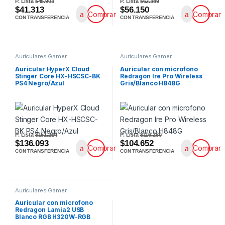
P. Lista
$45.903
P. Lista
$62.389
$41.313
$56.150
Comprar
Comprar
CON TRANSFERENCIA
CON TRANSFERENCIA
Auriculares Gamer
Auriculares Gamer
Auricular HyperX Cloud
Auricular con microfono
Stinger Core HX-HSCSC-BK
Redragon Ire Pro Wireless
PS4 Negro/Azul
Gris/Blanco H848G
P. Lista
$151.214
P. Lista
$116.280
$136.093
$104.652
Comprar
Comprar
CON TRANSFERENCIA
CON TRANSFERENCIA
Auriculares Gamer
Auricular con microfono
Redragon Lamia2 USB
Blanco RGB H320W-RGB