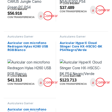
P. Lista
$41.654
$37.489
P. Lista
$63.240
Comprar
CON TRANSFERENCIA
$56.916
Comprar
CON TRANSFERENCIA
Auriculares Gamer
Auriculares Gamer
Auricular con microfono
Auricular HyperX Cloud
Redragon Hylas H260 USB
Stinger Core HX-HSCSC-BK
RGB Blanco
PS4 Negro/Verde
P. Lista
$45.903
P. Lista
$137.459
$41.313
$123.713
Comprar
Comprar
CON TRANSFERENCIA
CON TRANSFERENCIA
Auriculares Gamer
Auricular con microfono