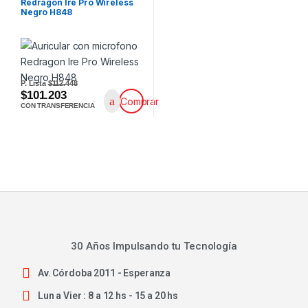
Redragon Ire Pro Wireless
Negro H848
P. Lista
$112.448
$101.203
Comprar
CON TRANSFERENCIA
30 Años Impulsando tu Tecnología
Av. Córdoba 2011 - Esperanza
Lun a Vier : 8 a 12 hs - 15 a 20 hs