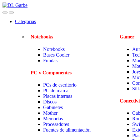
Categorias
Notebooks
Gamer
Notebooks
Aur
Bases Cooler
Tec
Fundas
Mou
Mou
Joy
PC y Componentes
Mic
Com
PCs de escritorio
Sil
PC de marca
Placas internas
Conectiv
Discos
Gabinetes
Mother
Cab
Memorias
Rou
Procesadores
Swi
Fuentes de alimentación
Ext
Pla