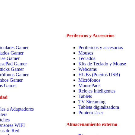
Perifericos y Accesorios
iculares Gamer
Perifericos y accesorios
lados Gamer
Mouses
se Gamer
Teclados
sePad Gamer
Kits de Teclado y Mouse
sticks Gamer
Webcams
rófonos Gamer
HUBs (Puertos USB)
bos Gamer
Micrófonos
las Gamer
MousePads
Relojes Inteligentes
Tablets
idad
TV Streaming
Tableta digitalizadora
les a Adaptadores
Puntero láser
ters
tches
Almacenamiento externo
ensores WIFI
cas de Red