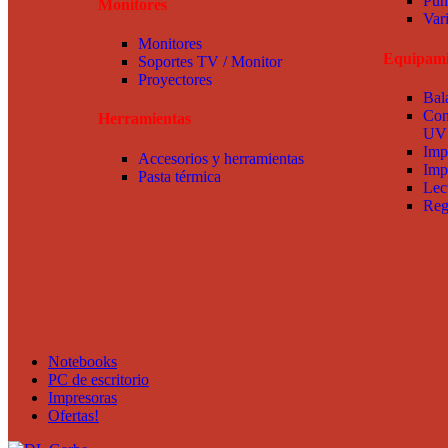
Pun
Monitores
Var
Monitores
Equipami
Soportes TV / Monitor
Proyectores
Bal
Con
Herramientas
UV
Imp
Accesorios y herramientas
Imp
Pasta térmica
Lec
Reg
Notebooks
PC de escritorio
Impresoras
Ofertas!