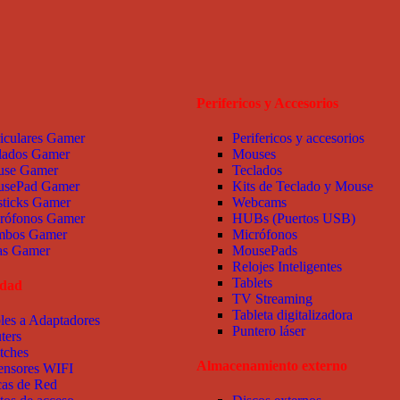
Perifericos y Accesorios
iculares Gamer
Perifericos y accesorios
lados Gamer
Mouses
se Gamer
Teclados
sePad Gamer
Kits de Teclado y Mouse
sticks Gamer
Webcams
rófonos Gamer
HUBs (Puertos USB)
bos Gamer
Micrófonos
las Gamer
MousePads
Relojes Inteligentes
Tablets
idad
TV Streaming
Tableta digitalizadora
les a Adaptadores
Puntero láser
ters
tches
Almacenamiento externo
ensores WIFI
cas de Red