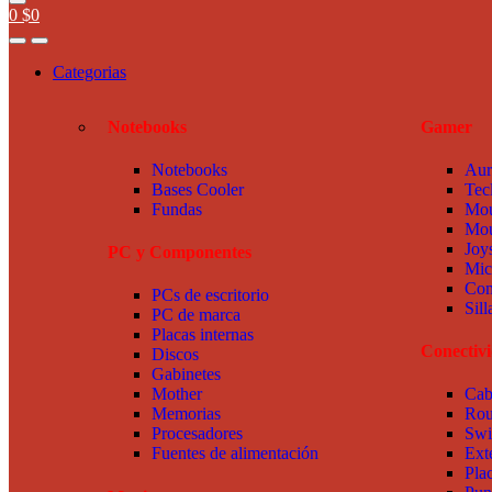
0
$
0
Categorias
Notebooks
Gamer
Notebooks
Aur
Bases Cooler
Tec
Fundas
Mou
Mou
Joy
PC y Componentes
Mic
Com
PCs de escritorio
Sil
PC de marca
Placas internas
Conectiv
Discos
Gabinetes
Mother
Cab
Memorias
Rou
Procesadores
Swi
Fuentes de alimentación
Ext
Pla