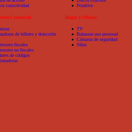
tos de acceso
Discos externos
ios conectividad
Pendrive
ento Comercial
Hogar y Oficina
anzas
TV
tadoras de billetes y detección
Balanzas uso personal
Cámaras de seguridad
resores fiscales
Sillas
resores no fiscales
tores de códigos
istradoras