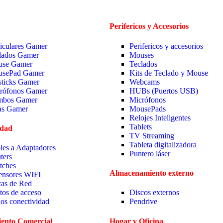
Perifericos y Accesorios
iculares Gamer
Perifericos y accesorios
lados Gamer
Mouses
se Gamer
Teclados
sePad Gamer
Kits de Teclado y Mouse
sticks Gamer
Webcams
rófonos Gamer
HUBs (Puertos USB)
bos Gamer
Micrófonos
las Gamer
MousePads
Relojes Inteligentes
Tablets
idad
TV Streaming
Tableta digitalizadora
les a Adaptadores
Puntero láser
ters
tches
Almacenamiento externo
ensores WIFI
cas de Red
tos de acceso
Discos externos
ios conectividad
Pendrive
ento Comercial
Hogar y Oficina