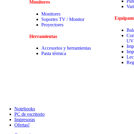
Pun
Monitores
Var
Monitores
Equipami
Soportes TV / Monitor
Proyectores
Bal
Con
Herramientas
UV
Imp
Accesorios y herramientas
Imp
Pasta térmica
Lec
Reg
Notebooks
PC de escritorio
Impresoras
Ofertas!