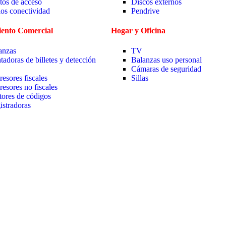
tos de acceso
Discos externos
ios conectividad
Pendrive
ento Comercial
Hogar y Oficina
anzas
TV
tadoras de billetes y detección
Balanzas uso personal
Cámaras de seguridad
resores fiscales
Sillas
resores no fiscales
tores de códigos
istradoras