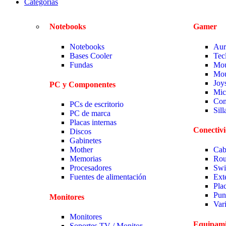
Categorias
Notebooks
Gamer
Notebooks
Aur
Bases Cooler
Tec
Fundas
Mou
Mou
Joy
PC y Componentes
Mic
Com
PCs de escritorio
Sil
PC de marca
Placas internas
Conectiv
Discos
Gabinetes
Mother
Cab
Memorias
Rou
Procesadores
Swi
Fuentes de alimentación
Ext
Pla
Pun
Monitores
Var
Monitores
Equipami
Soportes TV / Monitor