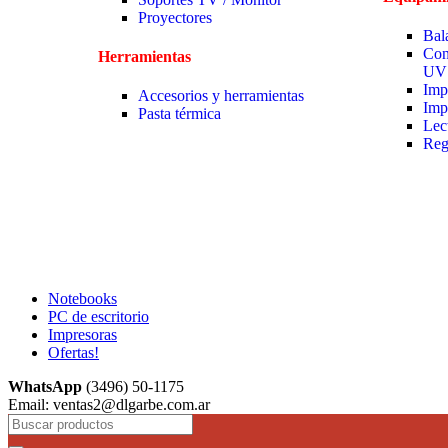
Proyectores
Bal
Con
Herramientas
UV
Imp
Accesorios y herramientas
Imp
Pasta térmica
Lec
Reg
Notebooks
PC de escritorio
Impresoras
Ofertas!
WhatsApp
(3496) 50-1175
Email: ventas2@dlgarbe.com.ar