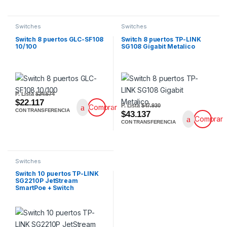
Switches
Switches
Switch 8 puertos GLC-SF108
Switch 8 puertos TP-LINK
10/100
SG108 Gigabit Metalico
P. Lista
$24.574
$22.117
P. Lista
$47.930
Comprar
CON TRANSFERENCIA
$43.137
Comprar
CON TRANSFERENCIA
Switches
Switch 10 puertos TP-LINK
SG2210P JetStream
SmartPoe + Switch