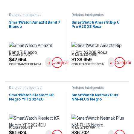
Relojes Inteligentes
Relojes Inteligentes
SmartWatch Amazfit Band 7
SmartWatch Amazfit Bip U
Blanco
Pro A2008 Rosa
P. Lista
$47.404
P. Lista
$154.065
$42.664
$138.659
Comprar
Comprar
CON TRANSFERENCIA
CON TRANSFERENCIA
Relojes Inteligentes
Relojes Inteligentes
SmartWatch Kieslect KR
SmartWatch Netmak Plus
Negro YFT2024EU
NM-PLUS Negro
P. Lista
$68.471
P. Lista
$40.780
$61.624
$36.702