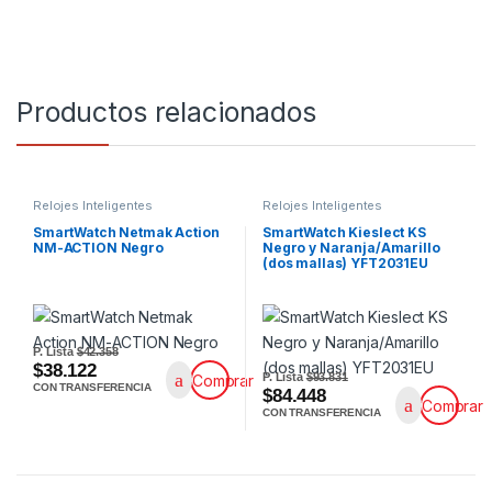
Productos relacionados
Relojes Inteligentes
Relojes Inteligentes
SmartWatch Netmak Action
SmartWatch Kieslect KS
NM-ACTION Negro
Negro y Naranja/Amarillo
(dos mallas) YFT2031EU
P. Lista
$42.358
$38.122
P. Lista
$93.831
Comprar
CON TRANSFERENCIA
$84.448
Comprar
CON TRANSFERENCIA