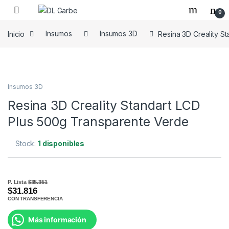
0
Inicio
Insumos
Insumos 3D
Resina 3D Creality S
Insumos 3D
Resina 3D Creality Standart LCD
Plus 500g Transparente Verde
Stock:
1 disponibles
P. Lista
$35.351
$31.816
CON TRANSFERENCIA
Más información