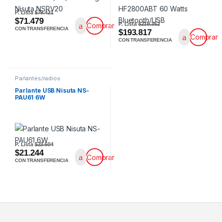
P. Lista
$79.421
$71.479
P. Lista
$215.352
Comprar
CON TRANSFERENCIA
$193.817
Comprar
CON TRANSFERENCIA
Parlantes/radios
Parlante USB Nisuta NS-
PAU61 6W
P. Lista
$23.604
$21.244
Comprar
CON TRANSFERENCIA