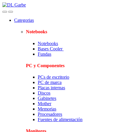
Skip
Skip
to
to
navigation
content
Categorias
Notebooks
Notebooks
Bases Cooler
Fundas
PC y Componentes
PCs de escritorio
PC de marca
Placas internas
Discos
Gabinetes
Mother
Memorias
Procesadores
Fuentes de alimentación
Monitores