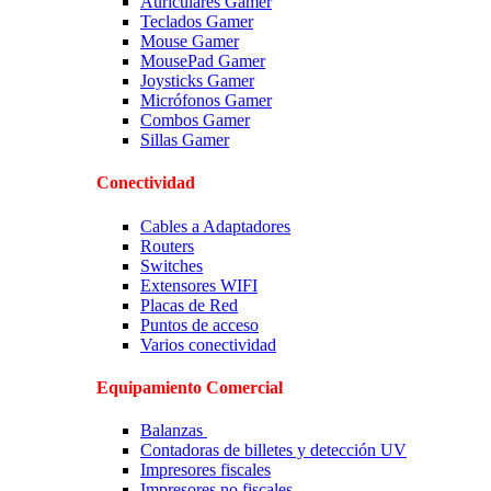
Auriculares Gamer
Teclados Gamer
Mouse Gamer
MousePad Gamer
Joysticks Gamer
Micrófonos Gamer
Combos Gamer
Sillas Gamer
Conectividad
Cables a Adaptadores
Routers
Switches
Extensores WIFI
Placas de Red
Puntos de acceso
Varios conectividad
Equipamiento Comercial
Balanzas
Contadoras de billetes y detección UV
Impresores fiscales
Impresores no fiscales