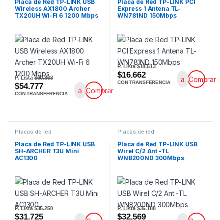
Placa de Red TP-LINK USB
Placa de Red TP-LINK PCI
Wireless AX1800 Archer
Express 1 Antena TL-
TX20UH Wi-Fi 6 1200 Mbps
WN781ND 150Mbps
P. Lista
$18.513
$16.662
P. Lista
$60.863
Comprar
CON TRANSFERENCIA
$54.777
Comprar
CON TRANSFERENCIA
Placas de red
Placas de red
Placa de Red TP-LINK USB
Placa de Red TP-LINK USB
SH-ARCHER T3U Mini
Wirel C/2 Ant -TL
AC1300
WN8200ND 300Mbps
P. Lista
$35.250
P. Lista
$36.188
$31.725
$32.569