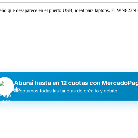
eño que desaparece en el puerto USB, ideal para laptops. El WN823N 
Aboná hasta en 12 cuotas con MercadoPa
Aceptamos todas las tarjetas de crédito y débito