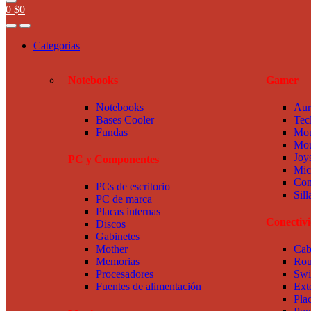
0
$
0
Categorias
Notebooks
Gamer
Notebooks
Aur
Bases Cooler
Tec
Fundas
Mou
Mou
Joy
PC y Componentes
Mic
Com
PCs de escritorio
Sil
PC de marca
Placas internas
Conectiv
Discos
Gabinetes
Mother
Cab
Memorias
Rou
Procesadores
Swi
Fuentes de alimentación
Ext
Pla