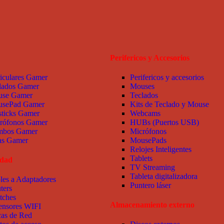
Perifericos y Accesorios
iculares Gamer
Perifericos y accesorios
lados Gamer
Mouses
se Gamer
Teclados
sePad Gamer
Kits de Teclado y Mouse
sticks Gamer
Webcams
rófonos Gamer
HUBs (Puertos USB)
bos Gamer
Micrófonos
las Gamer
MousePads
Relojes Inteligentes
Tablets
idad
TV Streaming
Tableta digitalizadora
les a Adaptadores
Puntero láser
ters
tches
Almacenamiento externo
ensores WIFI
cas de Red