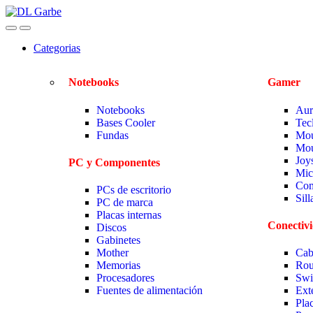
Categorias
Notebooks
Gamer
Notebooks
Aur
Bases Cooler
Tec
Fundas
Mou
Mou
Joy
PC y Componentes
Mic
Com
PCs de escritorio
Sil
PC de marca
Placas internas
Conectiv
Discos
Gabinetes
Mother
Cab
Memorias
Rou
Procesadores
Swi
Fuentes de alimentación
Ext
Pla