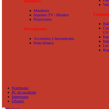
Pun
Monitores
Var
Monitores
Equipami
Soportes TV / Monitor
Proyectores
Bal
Con
Herramientas
UV
Imp
Accesorios y herramientas
Imp
Pasta térmica
Lec
Reg
Notebooks
PC de escritorio
Impresoras
Ofertas!