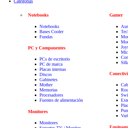
Categorias
Notebooks
Gamer
Notebooks
Aur
Bases Cooler
Tec
Fundas
Mou
Mou
Joy
PC y Componentes
Mic
Com
PCs de escritorio
Sil
PC de marca
Placas internas
Conectiv
Discos
Gabinetes
Mother
Cab
Memorias
Rou
Procesadores
Swi
Fuentes de alimentación
Ext
Pla
Pun
Monitores
Var
Monitores
Equipami
Soportes TV / Monitor