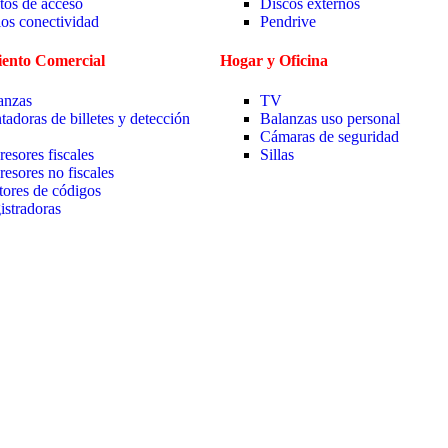
tos de acceso
Discos externos
ios conectividad
Pendrive
ento Comercial
Hogar y Oficina
anzas
TV
tadoras de billetes y detección
Balanzas uso personal
Cámaras de seguridad
resores fiscales
Sillas
resores no fiscales
tores de códigos
istradoras