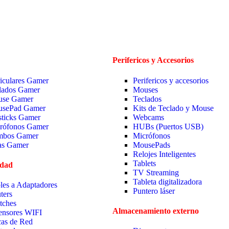
Perifericos y Accesorios
iculares Gamer
Perifericos y accesorios
lados Gamer
Mouses
se Gamer
Teclados
sePad Gamer
Kits de Teclado y Mouse
sticks Gamer
Webcams
rófonos Gamer
HUBs (Puertos USB)
bos Gamer
Micrófonos
las Gamer
MousePads
Relojes Inteligentes
Tablets
idad
TV Streaming
Tableta digitalizadora
les a Adaptadores
Puntero láser
ters
tches
Almacenamiento externo
ensores WIFI
cas de Red