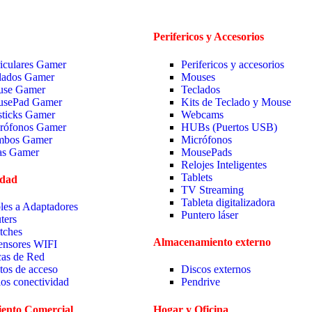
Perifericos y Accesorios
iculares Gamer
Perifericos y accesorios
lados Gamer
Mouses
se Gamer
Teclados
sePad Gamer
Kits de Teclado y Mouse
sticks Gamer
Webcams
rófonos Gamer
HUBs (Puertos USB)
bos Gamer
Micrófonos
las Gamer
MousePads
Relojes Inteligentes
Tablets
idad
TV Streaming
Tableta digitalizadora
les a Adaptadores
Puntero láser
ters
tches
Almacenamiento externo
ensores WIFI
cas de Red
tos de acceso
Discos externos
ios conectividad
Pendrive
ento Comercial
Hogar y Oficina