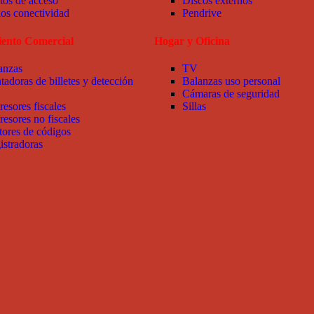
tos de acceso
Discos externos
ios conectividad
Pendrive
ento Comercial
Hogar y Oficina
anzas
TV
tadoras de billetes y detección
Balanzas uso personal
Cámaras de seguridad
resores fiscales
Sillas
resores no fiscales
tores de códigos
istradoras