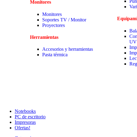
Pun
Monitores
Var
Monitores
Equipami
Soportes TV / Monitor
Proyectores
Bal
Con
Herramientas
UV
Imp
Accesorios y herramientas
Imp
Pasta térmica
Lec
Reg
Notebooks
PC de escritorio
Impresoras
Ofertas!