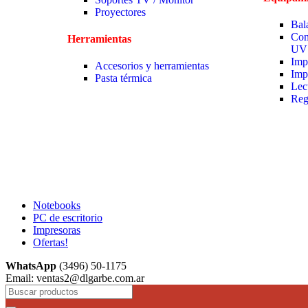
Proyectores
Bal
Con
Herramientas
UV
Imp
Accesorios y herramientas
Imp
Pasta térmica
Lec
Reg
Notebooks
PC de escritorio
Impresoras
Ofertas!
WhatsApp
(3496) 50-1175
Email: ventas2@dlgarbe.com.ar